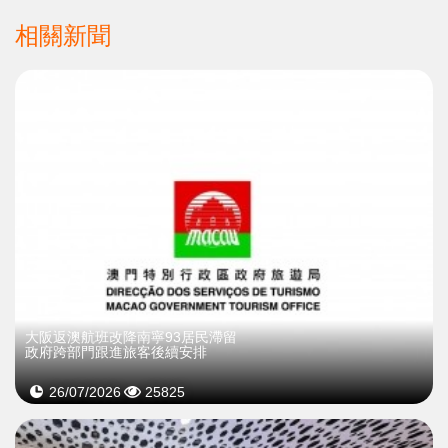
相關新聞
大阪返澳航班改降南寧​93居民滯留
政府跨部門跟進旅客後續安排
26/07/2026
25825