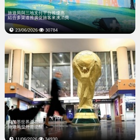
旅遊局與三地支付平台推優惠
結合多渠道推廣促旅客來澳消費
23/06/2026
30784
美加墨世界盃在即
旅遊局發外遊提醒
11/06/2026
34930