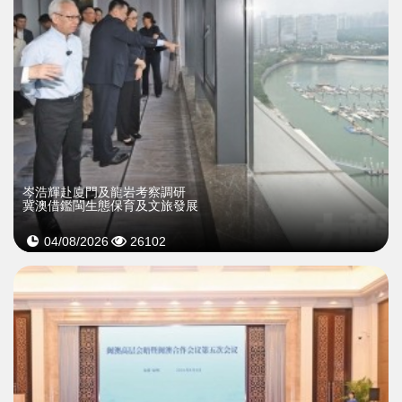
岑浩輝赴廈門及龍岩考察調研
冀澳借鑑閩生態保育及文旅發展
04/08/2026
26102