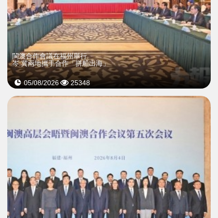
閩澳合作會議在福州舉行
岑:冀兩地攜手合作「拼船出海」
05/08/2026
25348