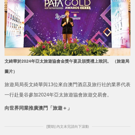
文綺華於2024年亞太旅遊協會金獎午宴及頒獎禮上致詞。 （旅遊局
圖片）
旅遊局局長文綺華與13位來自澳門酒店及旅行社的業界代表
一行赴曼谷參加2024年亞太旅遊協會旅遊交易會。
向世界同業推廣澳門「旅遊＋」
[贊助] 內文未完請向下滾動