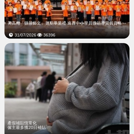
美高梅「獅展藝文」首期畢業禮 逾百中小學員獲頒導賞員資格
31/07/2026
36396
產假補貼恆常化
僱主最多獲20日補貼