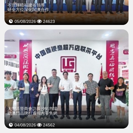
岑浩輝晤福建省領導
研全方位深化閩澳合作
05/08/2026
24623
大灣區晉商會訪長沙拓市場
助澳門品牌打通國內零售網
04/08/2026
24562