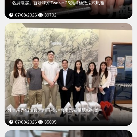
「名廚臻宴」首發聯乘Twelve 25演繹極致法式風雅
07/08/2026
39702
外賣業界倡推食安封口貼 拜會市政署獲積極回應
07/08/2026
35095