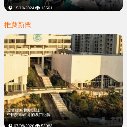
15/10/2024
15561
推薦新聞
籌算鏡海 問數濠江：
中國數學教育的澳門記憶
07/08/2026
53983