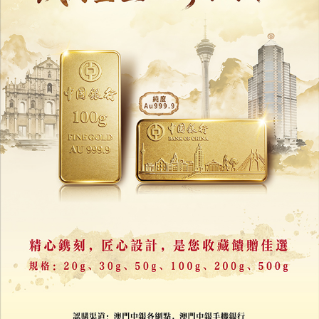
特朗普貼AI「空氣過濾牆」諷加拿大
再以野火煙霧威脅加關稅
27/07/2026
10