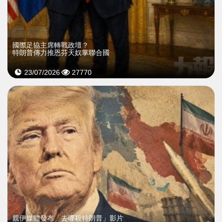
國際足協主席轉戰政壇？
特朗普傳力推恩芬天奴掌聯合國
23/07/2026
27770
親伊媒體發布「去哪殺特朗普」影片