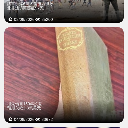
謠言引爆6萬人偷渡西班牙
北非邊境闖關釀57死
03/08/2026
35200
祖先借書150年沒還
預期欠款2.8萬美元
04/08/2026
33672