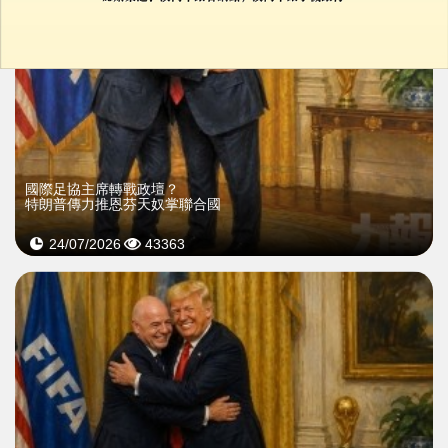
國際足協主席轉戰政壇？
特朗普傳力推恩芬天奴掌聯合國
24/07/2026
43363