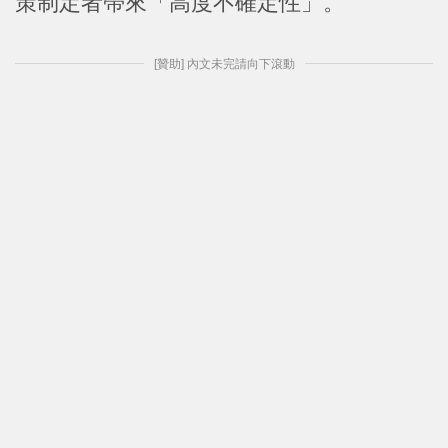
策制定者帶來「高度不確定性」。
[贊助] 內文未完請向下滾動