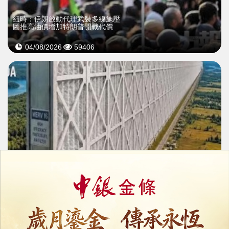
紐時：伊朗啟動代理武裝多線施壓
圖推高油價增加特朗普開戰代價
04/08/2026
59406
特朗普貼AI「空氣過濾牆」嘲諷加拿大
再以野火煙霧威脅加關稅
28/07/2026
41680