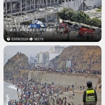
熊本AEON爆炸釀7死
22歲女店員疑奉命折返商場喪命
03/08/2026
36279