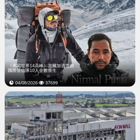
《勇闖世界14高峰》普爾加遇雪崩
國際登山隊10人全數喪生
04/08/2026
37699