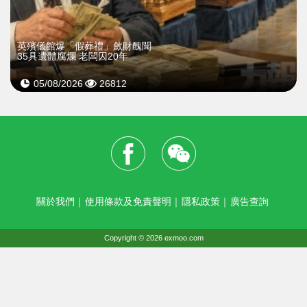
英殯儀館爆「假葬禮」斂財醜聞
35具遺體腐爛 老闆囚20年
05/08/2026
26812
關於我們
｜
使用條款及免責聲明
｜
隱私政策
｜
廣告查詢
Copyright © 2026 exmoo.com