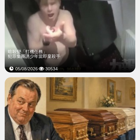
暗殺變「打機任務」
犯罪集團誘少年當即棄殺手
05/08/2026
30534