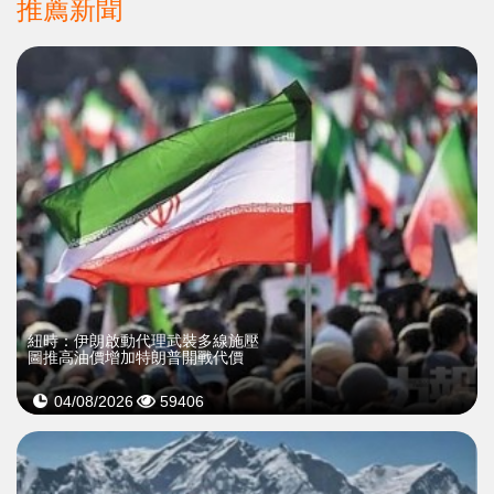
推薦新聞
紐時：伊朗啟動代理武裝多線施壓
圖推高油價增加特朗普開戰代價
04/08/2026
59406