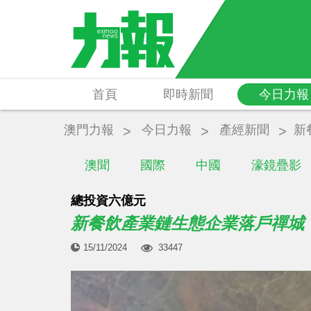
首頁
即時新聞
今日力報
澳門力報
今日力報
產經新聞
新
澳聞
國際
中國
濠鏡疊影
總投資六億元
新餐飲產業鏈生態企業落戶禪城
15/11/2024
33447