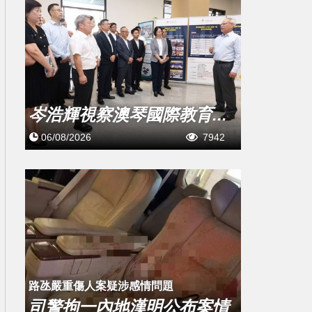
岑浩輝視察澳琴國際教育...
06/08/2026
7942
​路氹嚴重傷人案疑涉感情問題
司警拘一內地漢明公布案情