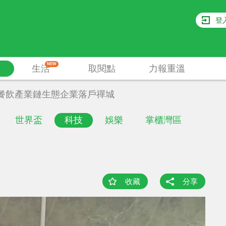
登
NEW
生活
取閱點
力報重溫
餐飲產業鏈生態企業落戶禪城
世界盃
科技
娛樂
掌櫃灣區
收藏
分享