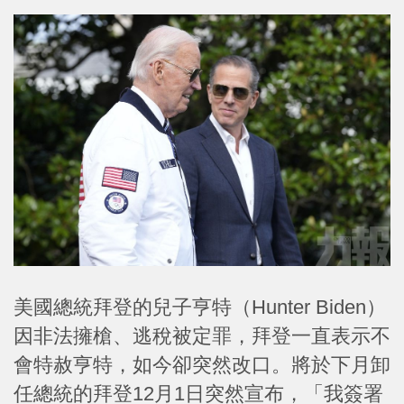
美國總統拜登的兒子亨特（Hunter Biden）
因非法擁槍、逃稅被定罪，拜登一直表示不
會特赦亨特，如今卻突然改口。將於下月卸
任總統的拜登12月1日突然宣布，「我簽署