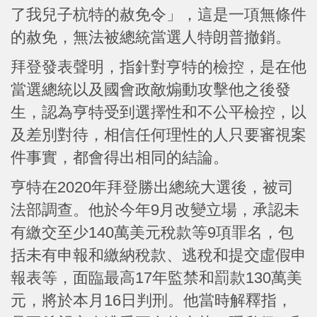
了我兒子杭特的赦免令」，這是一項無條件
的赦免，無法被總統當選人特朗普撤銷。
拜登發表聲明，指針對亨特的檢控，是在他
當選總統以及國會政敵煽動攻擊他之後發
生，認為亨特受到選擇性和不公平檢控，以
及差別對待，相信任何理性的人只要審視案
件事實，都會得出相同的結論。
亨特在2020年拜登勝出總統大選後，被司
法部調查。他於今年9月改變立場，承認未
有繳交至少140萬美元稅款等9項罪名，包
括未有申報和繳納稅款、逃稅和提交虛假申
報表等，面臨最高17年監禁和罰款130萬美
元，將於本月16日判刑。他當時解釋指，