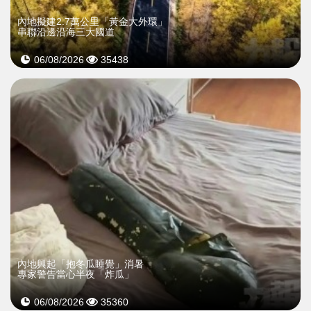
內地擬建2.7萬公里「黃金大外環」
串聯沿邊沿海三大國道
06/08/2026
35438
內地興起「抱冬瓜睡覺」消暑
專家警告當心半夜「炸瓜」
06/08/2026
35360