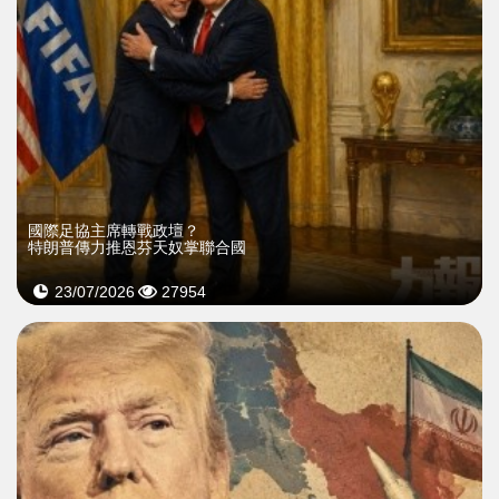
國際足協主席轉戰政壇？
特朗普傳力推恩芬天奴掌聯合國
23/07/2026
27954