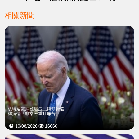
相關新聞
杭特透露拜登癌症已轉移骨骼
稱病情「非常嚴重且痛苦」
10/08/2026
16666