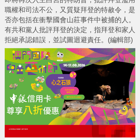
職權和司法不公，又質疑拜登的特赦令，是
否亦包括在衝擊國會山莊事件中被捕的人。
有共和黨人批評拜登的決定，指拜登和家人
拒絕承認錯誤，並試圖迴避責任。(編輯部)