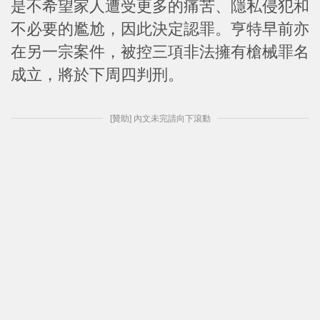
是不希望家人遭受更多的痛苦、隱私侵犯和
不必要的尷尬，因此決定認罪。亨特早前亦
在另一宗案件，被控三項非法擁有槍械罪名
成立，將於下周四判刑。
[贊助] 內文未完請向下滾動