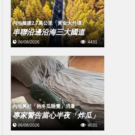
內地擬建2.7萬公里「黃金大外環」
串聯沿邊沿海三大國道
06/08/2026
4431
內地興起「抱冬瓜睡覺」消暑
專家警告當心半夜「炸瓜」
06/08/2026
4531