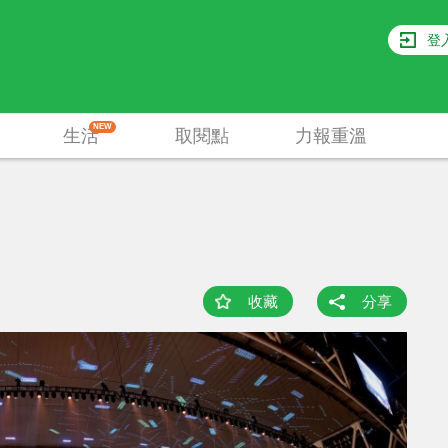
登
NEW
生活
取閱點
力報重溫
收藏
分享