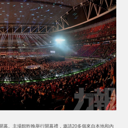
式開幕。主場館昨晚舉行開幕禮，邀請20多個來自本地和內