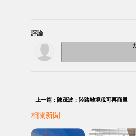
評論
上一篇 : 陳茂波：陸路離境稅可再商量
相關新聞