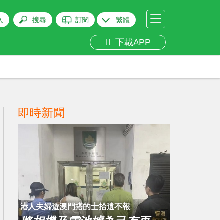
入
搜尋
訂閱
繁體
下載APP
即時新聞
​港人夫婦遊澳門搭的士拾遺不報