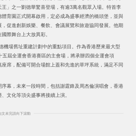
天王」之一劉德華驚喜登場，有逾3萬名觀眾入場。特首李
德體育園正式開幕啟用，定必成為盛事經濟的橋頭堡，並與
展，促進創新娛樂、餐飲、會議展覽和旅遊協同發展。他期
在國際舞台上大放異彩。
前啟德機場舊址重建計劃中的重點項目。作為香港歷來最大型
十五屆全運會香港賽區的主會場，將承辦四個全運會項
萬座席，配備可開合場館上蓋和先進的草坪系統，滿足不同
開序幕，未來一段時間，包括謝霆鋒及周杰倫演唱會，香港
樂、文化等頂尖盛事將接續上演。
] 內文未完請向下滾動