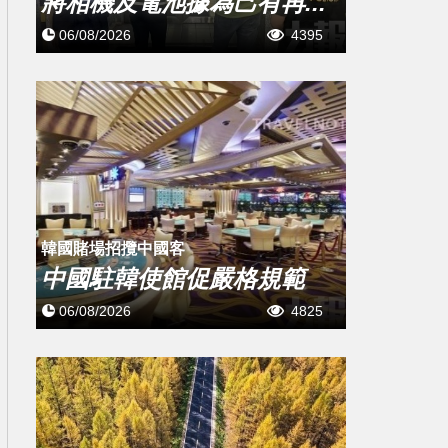
將相機及電池據為己有再...
06/08/2026
4395
韓國賭場招攬中國客
中國駐韓使館促嚴格規範
06/08/2026
4825