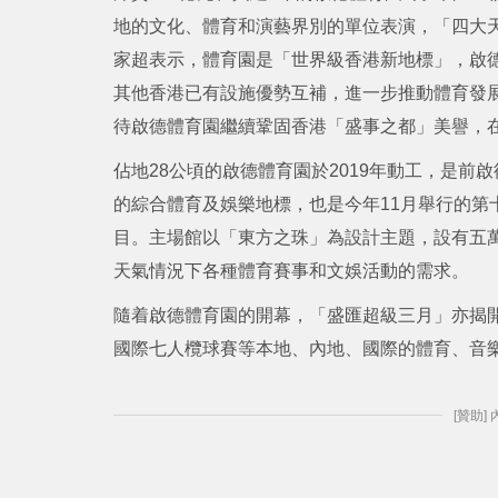
地的文化、體育和演藝界別的單位表演，「四大
家超表示，體育園是「世界級香港新地標」，啟
其他香港已有設施優勢互補，進一步推動體育發
待啟德體育園繼續鞏固香港「盛事之都」美譽，
佔地28公頃的啟德體育園於2019年動工，是
的綜合體育及娛樂地標，也是今年11月舉行的第
目。主場館以「東方之珠」為設計主題，設有五
天氣情況下各種體育賽事和文娛活動的需求。
隨着啟德體育園的開幕，「盛匯超級三月」亦揭
國際七人欖球賽等本地、內地、國際的體育、音
[贊助