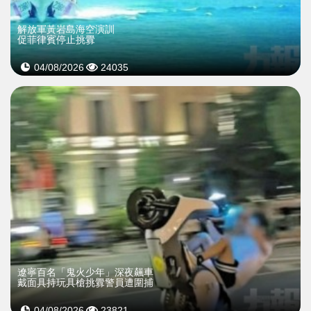
解放軍黃岩島海空演訓
促菲律賓停止挑釁
04/08/2026
24035
遼寧百名「鬼火少年」深夜飆車
戴面具持玩具槍挑釁警員遭圍捕
04/08/2026
23821