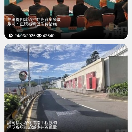
中總提四建議推動高質量發展
戴司：正積極研促消費措施
24/03/2026
42640
譚司指示深化道路工程協調
採取各項措施減少井蓋數量