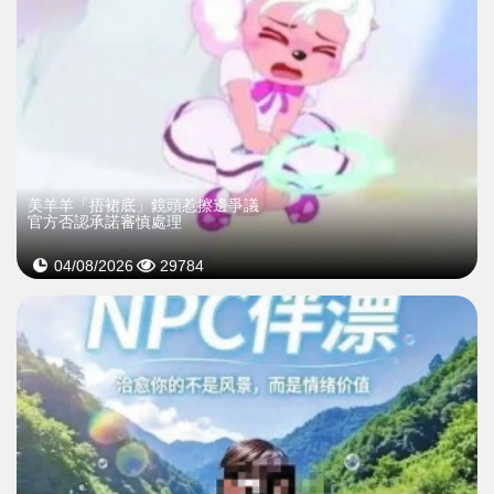
美羊羊「捂裙底」鏡頭惹擦邊爭議
官方否認承諾審慎處理
04/08/2026
29784