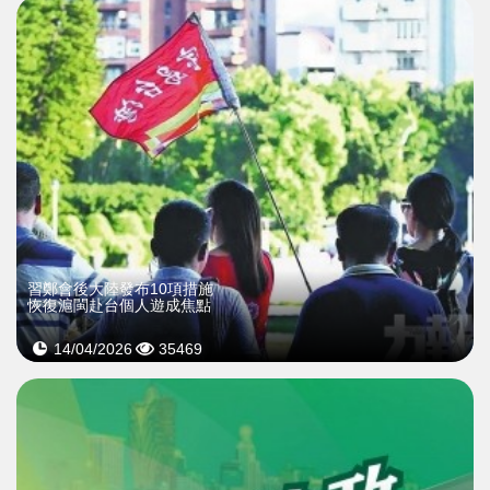
習鄭會後大陸發布10項措施
恢復滬閩赴台個人遊成焦點
14/04/2026
35469