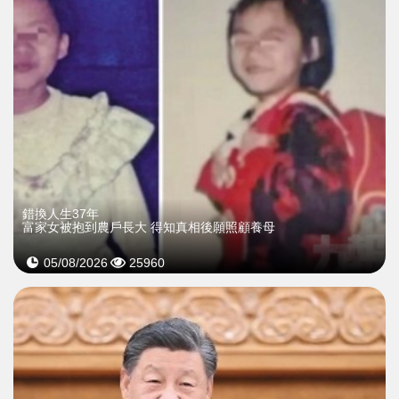
錯換人生37年
富家女被抱到農戶長大 得知真相後願照顧養母
05/08/2026
25960