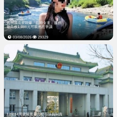
貴州漂流景區爆「臨時女友」服務
最高收1,988元可親抱惹爭議
03/08/2026
29329
12至14周歲嚴重暴力犯罪須負刑責