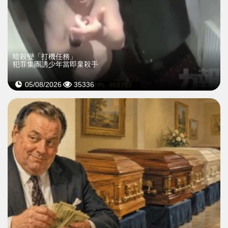
暗殺變「打機任務」
犯罪集團誘少年當即棄殺手
05/08/2026
35336