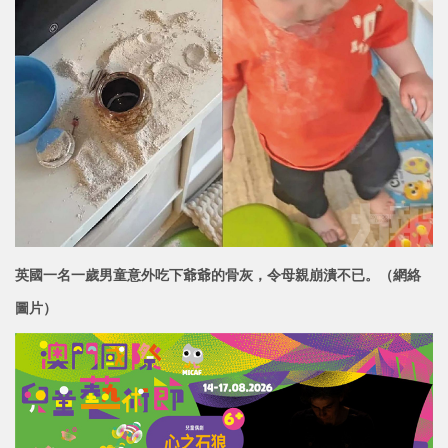
英國一名一歲男童意外吃下爺爺的骨灰，令母親崩潰不已。（網絡
圖片）