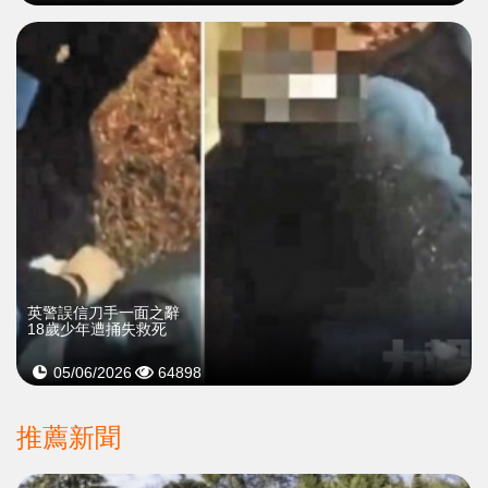
英警誤信刀手一面之辭
18歲少年遭捅失救死
05/06/2026
64898
推薦新聞