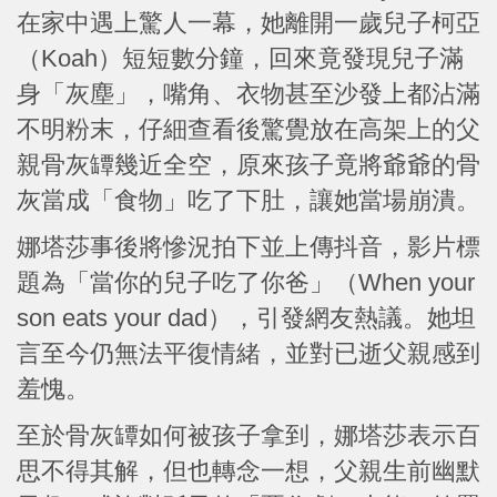
在家中遇上驚人一幕，她離開一歲兒子柯亞
（Koah）短短數分鐘，回來竟發現兒子滿
身「灰塵」，嘴角、衣物甚至沙發上都沾滿
不明粉末，仔細查看後驚覺放在高架上的父
親骨灰罈幾近全空，原來孩子竟將爺爺的骨
灰當成「食物」吃了下肚，讓她當場崩潰。
娜塔莎事後將慘況拍下並上傳抖音，影片標
題為「當你的兒子吃了你爸」（When your
son eats your dad），引發網友熱議。她坦
言至今仍無法平復情緒，並對已逝父親感到
羞愧。
至於骨灰罈如何被孩子拿到，娜塔莎表示百
思不得其解，但也轉念一想，父親生前幽默