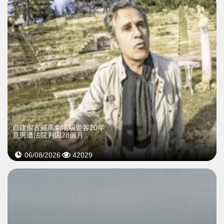
自建假古羅馬劇場騙遊客20年
意男遭法院判囚28個月
06/08/2026
42029