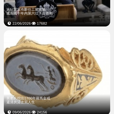
施紀賢宣布辭任工黨黨魁
成英國十年內第六位下台首相
22/06/2026
17682
英老兵挖出1700年羅馬金戒
還清房貸改寫人生
09/06/2026
24156