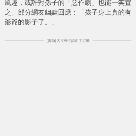
風趣，或許對孫子的「惡作劇」也能一笑置
之。部分網友幽默回應：「孩子身上真的有
爺爺的影子了。」
[贊助] 內文未完請向下滾動