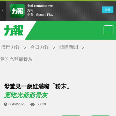
澳門力報
今日力報
國際新聞
竟吃光爺爺骨灰
母驚見一歲娃滿嘴「粉末」
竟吃光爺爺骨灰
08/04/2025
60819