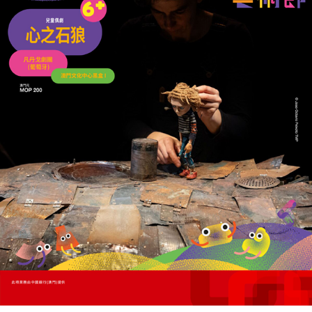
外交資歷成籌碼
施紀賢或轉戰北約秘書長
30/06/2026
33199