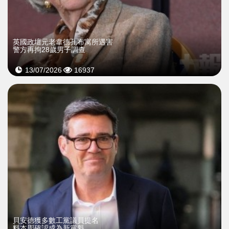
英國政壇元老韋德孔布寓所遇害
警方再拘28歲男子調查
13/07/2026
16937
貝安德獲多數工黨議員提名
料本周確認成為新黨魁