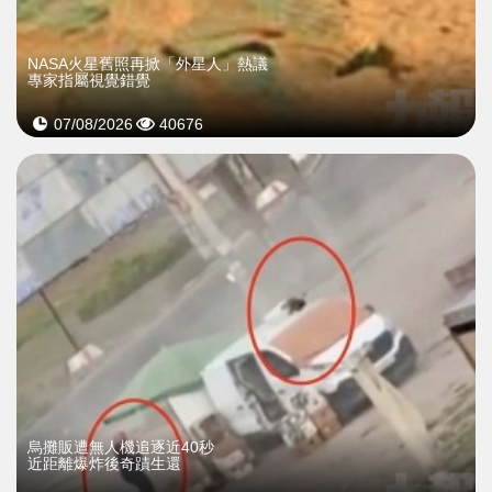
NASA火星舊照再掀「外星人」熱議
專家指屬視覺錯覺
07/08/2026
40676
烏攤販遭無人機追逐近40秒
近距離爆炸後奇蹟生還