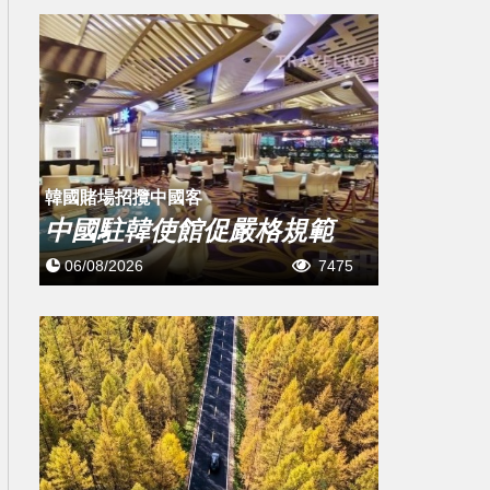
韓國賭場招攬中國客
中國駐韓使館促嚴格規範
06/08/2026
7475