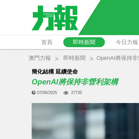
首頁
即時新聞
今日力報
澳門力報
即時新聞
OpenAI將保持
簡化結構 延續使命
OpenAI將保持非營利架構
07/05/2025
27735