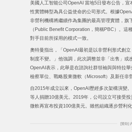
美國人工智能公司OpenAI 當地5日發布公告
性實體轉型為具公益使命的公司形式。根據OpenAI執
非營利機構將繼續作為集團的最高管理實體，旗下
（Public Benefit Corporation，簡稱P
對手目前所採用的模式一致。
奧特曼指出，「OpenAI最初是以非營利形式
制度不變。」他強調，此次調整並非「出售」或
OpenAI表示，此舉是在諮詢社群領袖與與特
檢察單位、戰略股東微軟（Microsoft）及新任
自2015年成立以來，OpenAI歷經多次架構演變
等人捐贈10億美元。2019年，公司設立可接受投
微軟再宣布投資100億美元。雖然組織逐步營利
[贊助