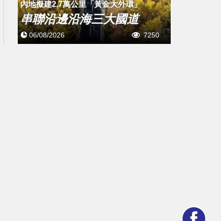
內地擬建2.7萬公里「黃金大外環」
串聯沿邊沿海三大國道
06/08/2026
7250