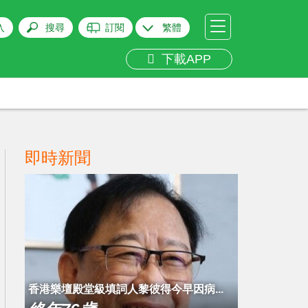
入
搜尋
訂閱
繁體
下載APP
即時新聞
​香港樂壇殿堂級填詞人黎彼得今早因病...