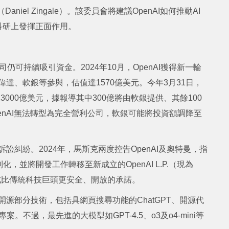
aniel Zingale）。該委員會將建議OpenAI如何推動AI
科研上發揮正面作用。
司仍可持續吸引資金。2024年10月，OpenAI獲得新一輪
軟、英偉達、軟銀等參與，估值達1570億美元。今年3月31日，
000億美元，據報導其中300億將由軟銀提供、其餘100
enAI無法轉型為完全營利公司，軟銀可能將投資額調降至
訴訟糾紛。2024年，馬斯克兩度控告OpenAI及奧特曼，指
並將開發工作轉移至新成立的OpenAI L.P.（現為
AI打造成比傳統科技巨頭更安全、開放的承諾。
開源部分技術，包括具網頁搜尋功能的ChatGPT、開源代
專案。不過，最先進的大模型如GPT-4.5、o3及o4-mini等