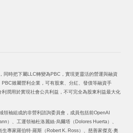
司，同時把下屬LLC轉變為PBC，實現更靈活的營運與融資
PBC雖屬營利企業，可有股東、分紅、發債等融資手
分利潤用於實現社會公共利益，不可完全為股東利益最大化
域領袖組成的非營利諮詢委員會，成員包括前OpenAI
nn）、工運領袖杜洛麗絲·烏爾塔（Dolores Huerta）、
衛生專家羅伯特·羅斯（Robert K. Ross）、慈善家傑克·奧