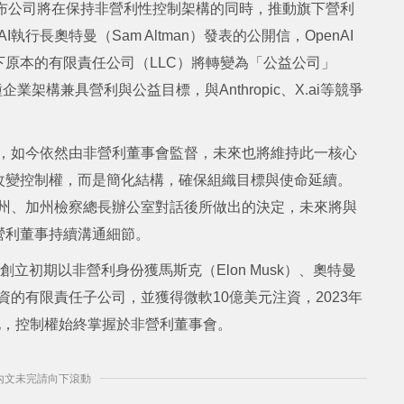
，宣布公司將在保持非營利性控制架構的同時，推動旗下營利
行長奧特曼（Sam Altman）發表的公開信，OpenAI
原本的有限責任公司（LLC）將轉變為「公益公司」
BC）。這種企業架構兼具營利與公益目標，與Anthropic、X.ai等競爭
創立，如今依然由非營利董事會監督，未來也將維持此一核心
改變控制權，而是簡化結構，確保組織目標與使命延續。
拉華州、加州檢察總長辦公室對話後所做出的決定，未來將與
非營利董事持續溝通細節。
。創立初期以非營利身份獲馬斯克（Elon Musk）、奧特曼
資的有限責任子公司，並獲得微軟10億美元注資，2023年
化，控制權始終掌握於非營利董事會。
] 內文未完請向下滾動