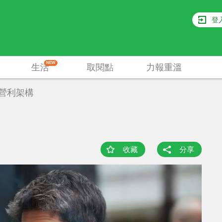
登
NEW
生活
取閱點
力報重溫
非營利架構
收藏
分享