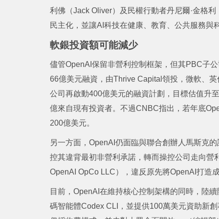
利佛（Jack Oliver）及民權行動者丹尼爾·金格利（D
民主化，並讓AI科技在健康、教育、公共服務與
軟銀投資額可能減少
儘管OpenAI保留非營利控制框架，但其PBC子公
66億美元融資，由Thrive Capital領投，微
公司再啟動400億美元的融資計劃，目標估值升至3
億來自現有投資者。不過CNBC指出，若年底Op
200億美元。
另一方面，OpenAI仍面臨與聯合創辦人馬斯克的
控其違背最初非營利承諾，轉而操控公司走向營利化，
OpenAI OpCo LLC），違反原先將Open
目前，OpenAI在維持核心控制架構的同時，陸續
碼智能體Codex CLI，並提供100萬美元資助新創