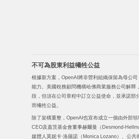
不可為股東利益犧牲公益
根據新方案，OpenAI將非營利組織保留為母公
能力。美國稅務顧問機構哈佛商業服務公司解釋，
段，但須在公司章程中訂立公益使命，並承諾部
而犧牲公益。
除了架構重整，OpenAI也宣布成立一個由外部領
CEO及蓋茨基金會董事赫爾曼（Desmond-Hellma
媒體人莫妮卡·洛薩諾（Monica Lozano）、公共