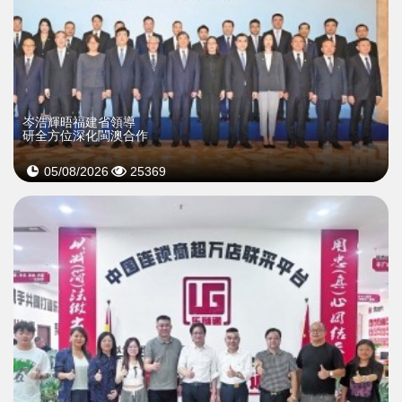
岑浩輝晤福建省領導
研全方位深化閩澳合作
05/08/2026
25369