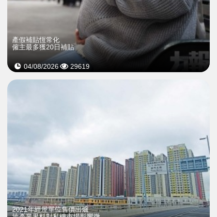
產假補貼恆常化
僱主最多獲20日補貼
04/08/2026
29619
2021年經屋單位售價出爐
地產業界料對私樓市場影響微