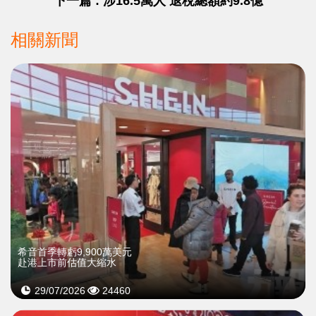
下一篇 : 涉16.5萬人 退稅總額約9.8億
相關新聞
希音首季轉虧9,900萬美元
赴港上市前估值大縮水
29/07/2026
24460