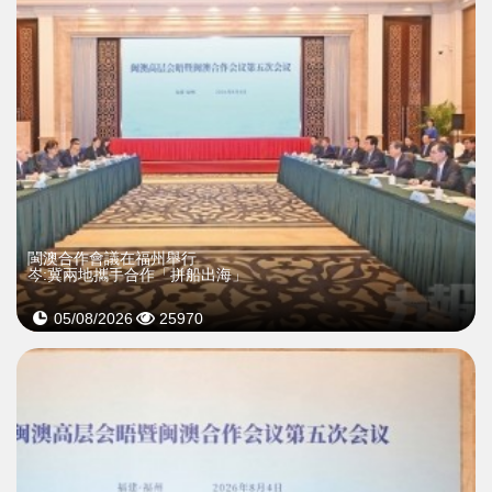
閩澳合作會議在福州舉行
岑:冀兩地攜手合作「拼船出海」
05/08/2026
25970