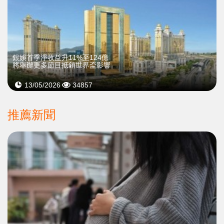
銀娛首季淨收益升11%至124億
將舉辦更多節目抵銷世界盃影響
13/05/2026
34857
推薦新聞