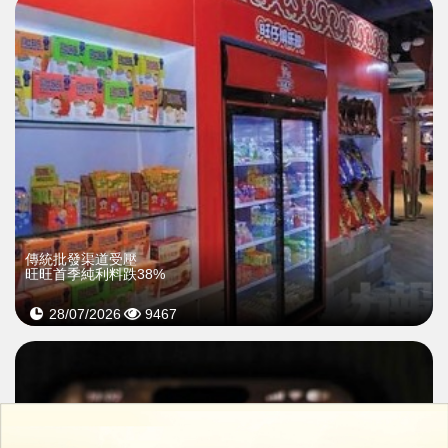
傳統批發渠道受壓
旺旺首季純利料跌38%
28/07/2026
9467