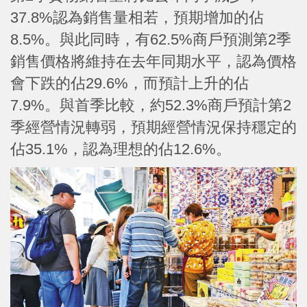
37.8%認為銷售量相若，預期增加的佔
8.5%。與此同時，有62.5%商戶預測第2季
銷售價格將維持在去年同期水平，認為價格
會下跌的佔29.6%，而預計上升的佔
7.9%。與首季比較，約52.3%商戶預計第2
季經營情況轉弱，預期經營情況保持穩定的
佔35.1%，認為理想的佔12.6%。