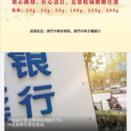
AI與廣告帶動盈利改善
B站首季扭虧賺2億元
21/05/2026
38317
內地銀行業首季淨利潤跌3.7%
淨息差降至歷史新低