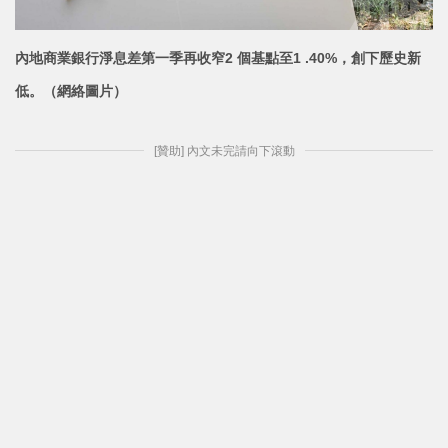
內地商業銀行淨息差第一季再收窄2 個基點至1 .40%，創下
歷史新
低。（網絡圖片）
[贊助] 內文未完請向下滾動