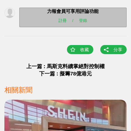
力報會員可享用評論功能
註冊
/
登錄
收藏
分享
上一篇 : 馬斯克料續掌絕對控制權
下一篇 : 擬籌78億港元
相關新聞