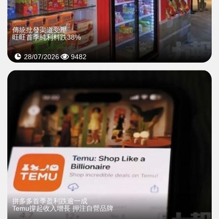
傳統批發渠道受壓
旺旺首季純利料跌38%
28/07/2026
9482
拼多多首季盈利跌逾一成
Temu撐起收入增長 押注自營品牌