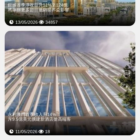
銀娛首季淨收益升11%至124億
將舉辦更多節目抵銷世界盃影響
13/05/2026
34857
永利澳門首季收入升14%
斥9.5億美元擴建新酒店搶高端客
11/05/2026
18