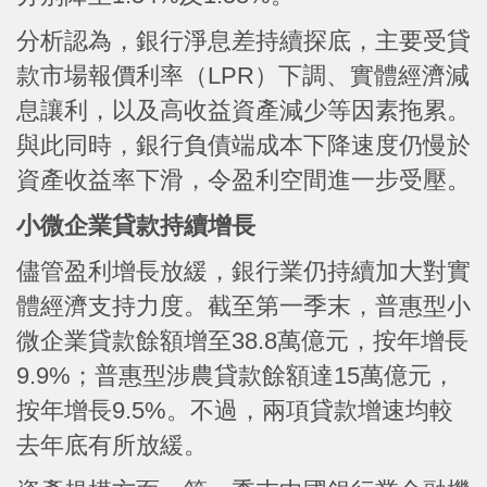
分析認為，銀行淨息差持續探底，主要受貸
款市場報價利率（LPR）下調、實體經濟減
息讓利，以及高收益資產減少等因素拖累。
與此同時，銀行負債端成本下降速度仍慢於
資產收益率下滑，令盈利空間進一步受壓。
小微企業貸款持續增長
儘管盈利增長放緩，銀行業仍持續加大對實
體經濟支持力度。截至第一季末，普惠型小
微企業貸款餘額增至38.8萬億元，按年增長
9.9%；普惠型涉農貸款餘額達15萬億元，
按年增長9.5%。不過，兩項貸款增速均較
去年底有所放緩。