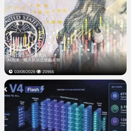
美股7月三大指數齊跌
AI泡沫、戰火與加息陰霾未散
03/08/2026
20966