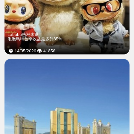
Labubu熱潮未退
泡泡瑪特首季收益最多升85%
14/05/2026
41856