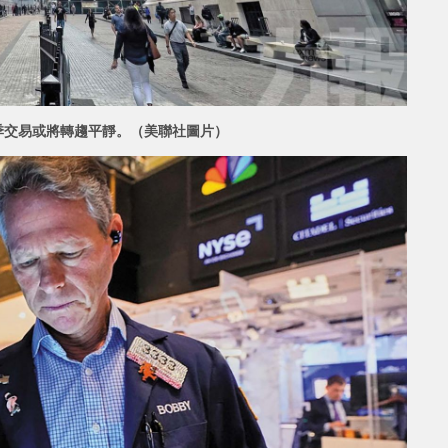
季交易或將轉趨平靜。
（美聯社圖片）