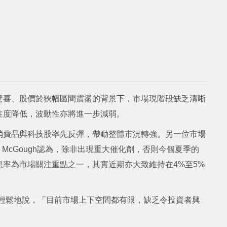
驚喜、股價於狹幅區間震盪的背景下，市場現階段缺乏清晰
注度降低，波動性亦將進一步減弱。
消費品與科技股率先反彈，帶動整體市況轉強。另一位市場
投資總監Will McGough認為，除非出現重大催化劑，否則今個夏季的
率為市場關注重點之一，其實近期亦大致維持在4%至5%
gh輕鬆地說，「目前市場上下空間都有限，缺乏令投資者興