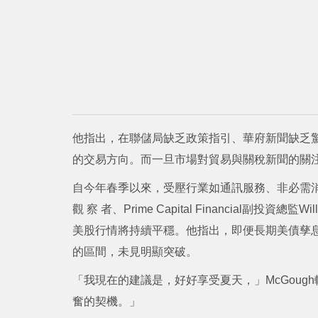
他指出，在聯儲局缺乏政策指引、華府新聞缺乏
的交易方向。而一旦市場對貿易與關稅新聞的關
自今年春季以來，受壓行業如通訊服務、非必需
觀 察 者、Prime Capital Financial副
美股行情將持續平穩。他指出，即便長期美債孳息
的區間，未見明顯突破。
「我現在的建議是，好好享受夏天，」McGou
奮的契機。」