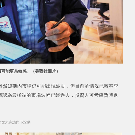
應可能更為敏感。
（美聯社圖片）
McClean指出，雖然短期內市場仍可能出現波動，但目前的情況已較春季
：「我認為最極端的市場波幅已經過去，投資人可考慮暫時退
] 內文未完請向下滾動