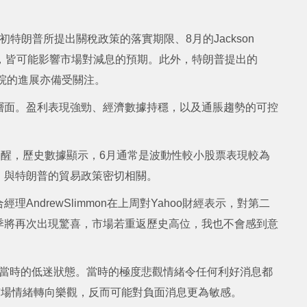
特朗普所提出關稅政策的落實期限、8月的Jackson
議，皆可能影響市場對減
息的預期。此外，特朗普提出的
）在參議院的進展亦備受關注。
層面。盈利表現強勁、經濟數據持穩，以及通脹趨勢的可控
vall則提醒，歷史數據顯示，6月通常是波動性較小股票表現較為
，與特朗普的貿易政策密切相關。
理Andrew
Slimmon在上周對Yahoo財經表示，對第二
季將再次出現驚喜，市場若重返歷史高位，我也不會感到意
月初當時的低迷狀態。當時的極度悲觀情緒令任何利好消息都
市場情緒轉向樂觀，反而可能對負面消息更為敏感。