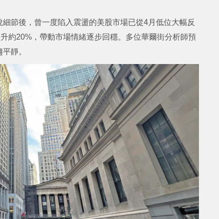
稅細節後，曾一度陷入震盪的美股市場已從4月低位大幅反
計回升約20%，帶動市場情緒逐步回穩。多位華爾街分析師預
趨平靜。