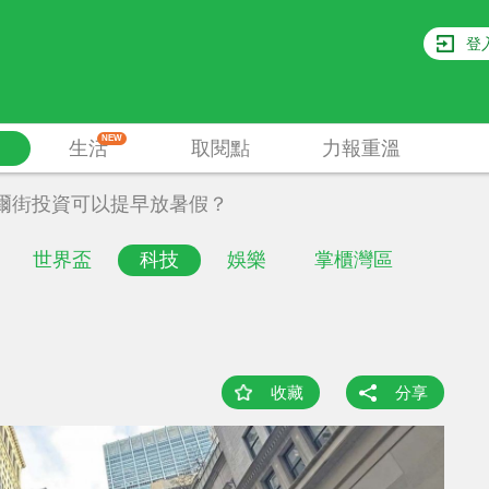
登
NEW
生活
取閱點
力報重溫
爾街投資可以提早放暑假？
世界盃
科技
娛樂
掌櫃灣區
收藏
分享