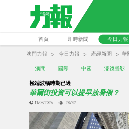
首頁
即時新聞
今日力報
澳門力報
今日力報
產經新聞
華
澳聞
國際
中國
濠鏡疊影
極端波幅時期已過
華爾街投資可以提早放暑假？
11/06/2025
28742