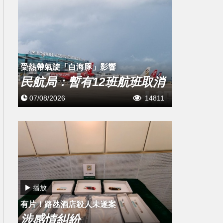
受熱帶氣旋「白海豚」影響
民航局：暫有12班航班取消
07/08/2026
14811
播放
有片！路氹酒店殺人未遂案
涉感情糾紛