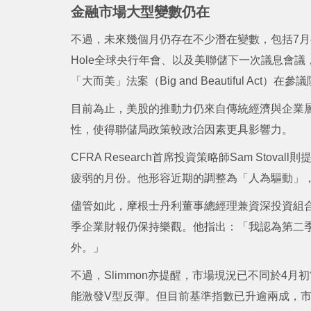
金融市場大型變數仍在
不過，未來幾個月仍存在不少潛在變數，包括7月初
Hole全球央行年會、以及美聯儲下一次議息會
「大而美」法案（Big and Beautiful Act
目前為止，美股的推動力仍來自傳統經濟與企業
性，使得聯儲局政策較政治因素更具影響力。
CFRA Research首席投資策略師Sam Sto
疲弱的月份。他形容近期的調整為「人為驅動」
儘管如此，摩根士丹利董事總
經理兼資深投資組合經
季企業財報仍保持樂觀。他指出：「我認為第二
外。」
不過，Slimmon亦提醒，市場現況已不同於4
能激發V型反彈。但目前基準指數已升逾兩成，