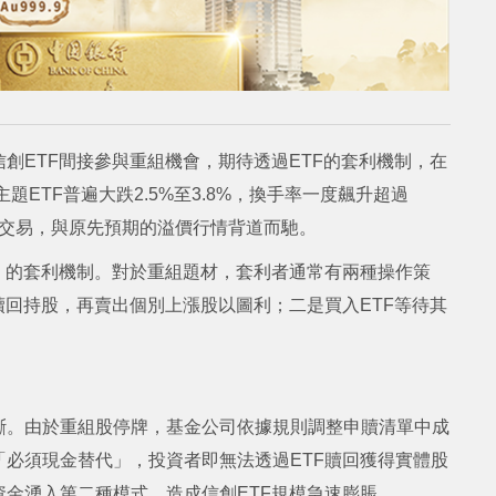
創ETF間接參與重組機會，期待透過ETF的套利機制，在
題ETF普遍大跌2.5%至3.8%，換手率一度飆升超過
折價交易，與原先預期的溢價行情背道而馳。
」的套利機制。對於重組題材，套利者通常有兩種操作策
贖回持股，再賣出個別上漲股以圖利；二是買入ETF等待其
斷。由於重組股停牌，基金公司依據規則調整申贖清單中成
必須現金替代」，投資者即無法透過ETF贖回獲得實體股
金湧入第二種模式，造成信創ETF規模急速膨脹。