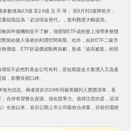
數僅為0.5億 至2.6億 元 不 等； 至6月9日復牌前夕，
上述重組股設為「必須現金替代」，套利難度大幅提高。
略與申贖機制並不了解，僅期望ETF成份股上漲帶來整體
實際留給後入場者的利潤空間有限。此外，由於ETF二級市
映價值，ETF折溢價波動將加劇，形成「追高被套」的現
激增並不必然對基金公司有利，若短期資金大量湧入又迅速
質疑，影響長期口碑。
併海光信息。兩者曾於2019年同被美國列入實體清單，長
下，合併有望整合資源、強化競爭力。值得注意的是，這項
法》生效以來，首宗公開上市公司吸收合併案，目前仍需經