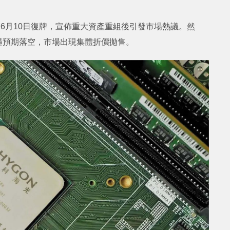
6月10日復牌，宣佈重大資產重組後引發市場熱議。然
遇預期落空，市場出現集體折價拋售。