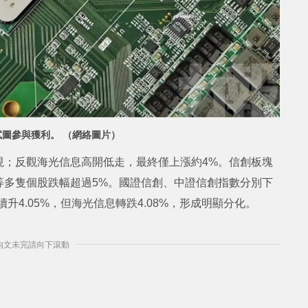
試圖參與獲利。 （網絡圖片）
現；反觀海光信息高開低走，最終僅上漲約4%。信創板塊
等多隻個股跌幅超過5%。國證信創、中證信創指數分別下
光續升4.05%，但海光信息轉跌4.08%，形成明顯分化。
] 內文未完請向下滾動