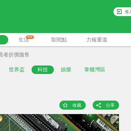
登
NEW
生活
取閱點
力報重溫
資者折價拋售
世界盃
科技
娛樂
掌櫃灣區
收藏
分享