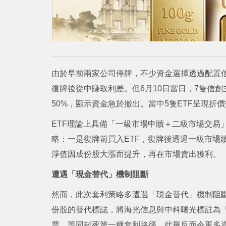
由於早前兩家公司停牌，不少資金選擇透過配置信
復牌後從中賺取利差。但6月10日當日，7隻信創主
50%，顯示資金急於撤出。當中5隻ETF呈現
ETF理論上具備「一級市場申贖＋二級市場交易
略：一是復牌前買入ETF，復牌後透過一級市場
淨值因成份股大漲而提升，再在市場賣出獲利。
遭遇「現金替代」機制阻斷
然而，此次套利策略多遭遇「現金替代」機制阻
份股的替代標誌，將海光信息與中科曙光標註為「
票，等同封死第一種套利路徑。此舉反而令更多資