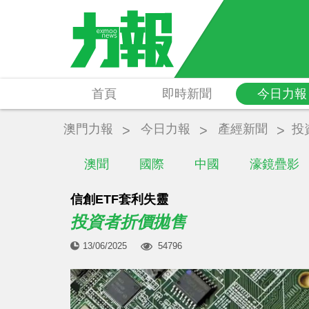
首頁
即時新聞
今日力報
澳門力報
今日力報
產經新聞
投
澳聞
國際
中國
濠鏡疊影
信創ETF套利失靈
投資者折價拋售
13/06/2025
54796