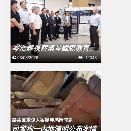
岑浩輝視察澳琴國際教育...
06/08/2026
12048
​路氹嚴重傷人案疑涉感情問題
司警拘一內地漢明公布案情