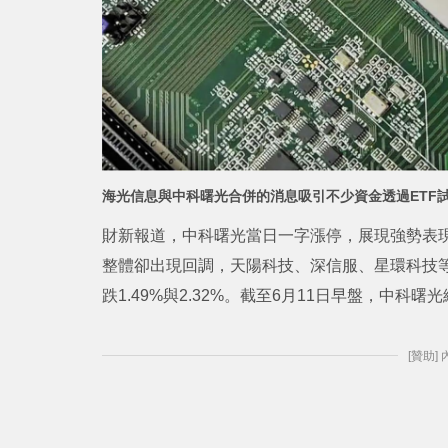
海光信息與中科曙光合併的消息吸引不少資金透過ETF
財新報道，中科曙光當日一字漲停，展現強勢表
整體卻出現回調，天陽科技、深信服、星環科技
跌1.49%與2.32%。截至6月11日早盤，中科曙
[贊助