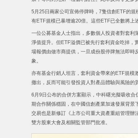
5月25日兩家公司宣佈停牌時，7隻信創ETF的規模多
有ETF規模已暴增逾20倍。這些ETF已全數將
一位公募基金人士指出，多數個人投資者對套利策
淨值提升。但ETF溢價已被先行套利資金吃掉，
場報價由做市商提供，一旦成份股停牌無法即時反
象。
亦有基金行銷人坦言，套利資金帶來的ETF規模
撤出，反而可能引發投資人對產品體驗與風險的
6月9日公布的合併方案顯示，中科曙光擬吸收合
期合作關係穩固，在中國信創產業加速發展背景
交易也是新修訂《上市公司重大資產重組管理辦
雙方股東大會及相關監管部門批准。