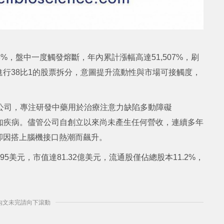
%，盤中一度觸發熔斷，年內累計漲幅高達51,507%，刷
行38比1的股票拆分，意圖提升流動性與市場可接觸度，
公司，專注研發中藥用於治療注意力缺陷多動障礙
認知疾病。儘管公司自創立以來尚未產生任何營收，連續多年
卻因搭上腦機接口熱潮而飆升。
95美元，市值達81.32億美元，流通股僅佔總股本11.2%，
] 內文未完請向下滾動