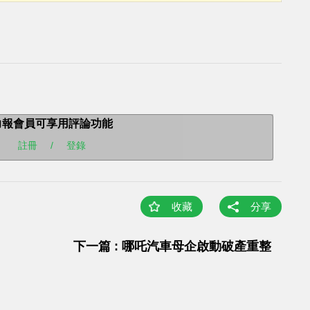
力報會員可享用評論功能
註冊
/
登錄
收藏
分享
下一篇 : 哪吒汽車母企啟動破產重整