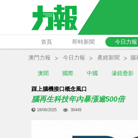
首頁
即時新聞
今日力報
澳門力報
今日力報
產經新聞
腦
澳聞
國際
中國
濠鏡疊影
踩上腦機接口概念風口
腦再生科技年內暴漲逾500倍
18/06/2025
30449