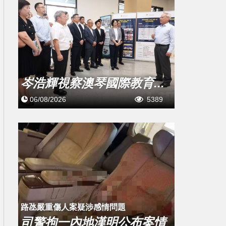
岑浩輝視察澳琴國際教育...
06/08/2026
5389
​路氹嚴重傷人案疑涉感情問題
司警拘一內地漢明公布案情