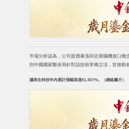
市場分析認為，公司股價暴漲與近期腦機接口概念走熱
到中國國家醫保局針對該技術單獨立項，皆推動
腦再生科技年內累計漲幅高達51,507%。（網絡圖片）