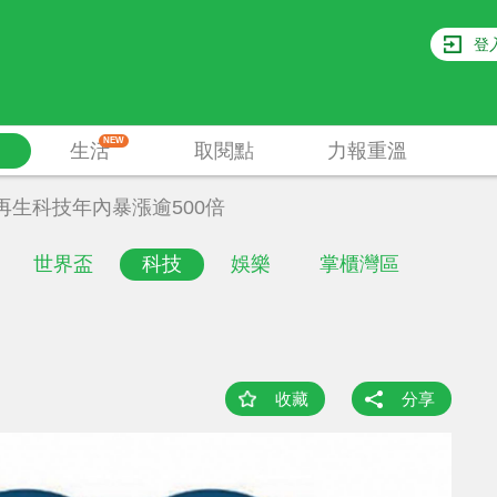
登
NEW
生活
取閱點
力報重溫
再生科技年內暴漲逾500倍
世界盃
科技
娛樂
掌櫃灣區
收藏
分享