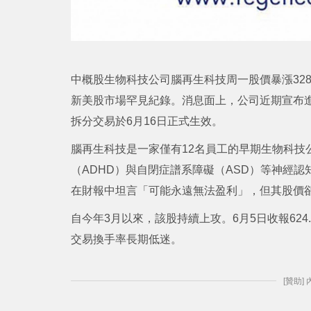
中概股生物科技公司腦再生科技周一股價暴漲328
新美股市場罕見紀錄。消息面上，公司近期宣布進
拆分交易於6月16日正式生效。
腦再生科技是一家僅有12名員工的早期生物科技
（ADHD）與自閉症譜系障礙（ASD）等神經
在財報中坦言「可能永遠無法盈利」，但其股價
自今年3月以來，該股持續上攻。6月5日收報624.
交易換手率長期低迷。
[贊助