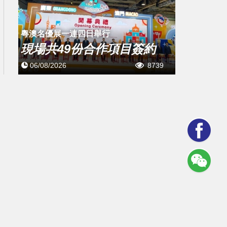
粵澳名優展一連四日舉行
現場共49份合作項目簽約
06/08/2026
8739