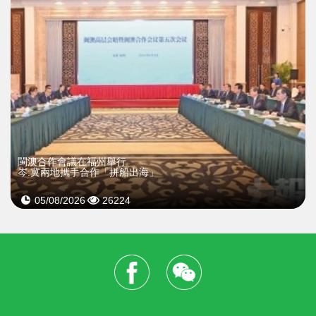
閩澳合作會議在福州舉行
岑:冀兩地攜手合作「拼船出海」
05/08/2026
26224