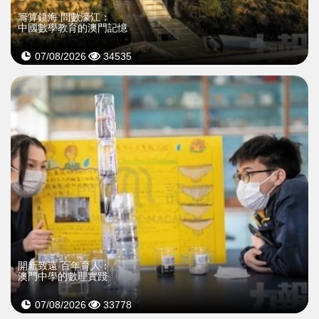
籌算鏡海 問數濠江：
中國數學教育的澳門記憶
07/08/2026
34535
開新致遠 百年育人：
澳門中學的數理實踐
07/08/2026
33778