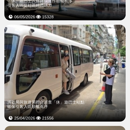
「休」遊巴士六條路線運作順暢有序
引客入區促社區經濟活力
06/05/2026
15328
博監局與旅遊局聯合巡查「休」遊巴士站點
確保引客入區順暢有序
25/04/2026
21556