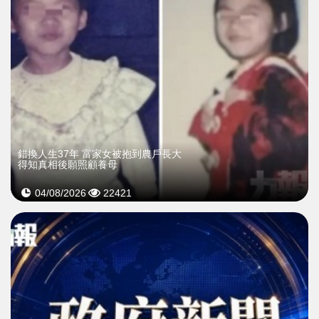
錯換人生37年 富家女被抱到農戶長大
得知真相後願照顧養母
04/08/2026
22421