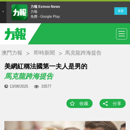
澳門力報
即時新聞
馬克龍跨海提告
美網紅稱法國第一夫人是男的
馬克龍跨海提告
13/08/2025
33577
收藏
分享