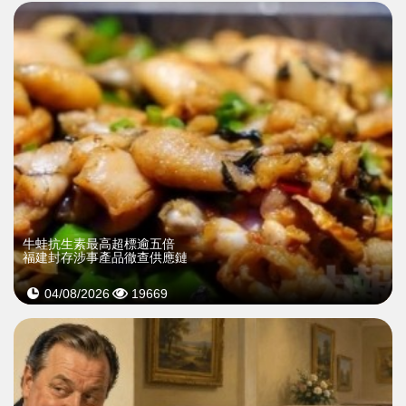
牛蛙抗生素最高超標逾五倍
福建封存涉事產品徹查供應鏈
04/08/2026
19669