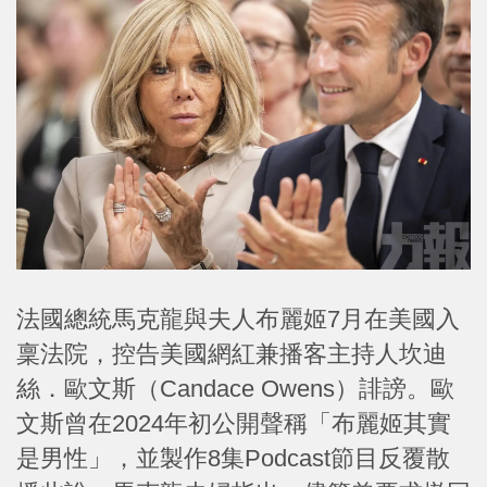
法國總統馬克龍與夫人布麗姬7月在美國入
稟法院，控告美國網紅兼播客主持人坎迪
絲．歐文斯（Candace Owens）誹謗。歐
文斯曾在2024年初公開聲稱「布麗姬其實
是男性」，並製作8集Podcast節目反覆散