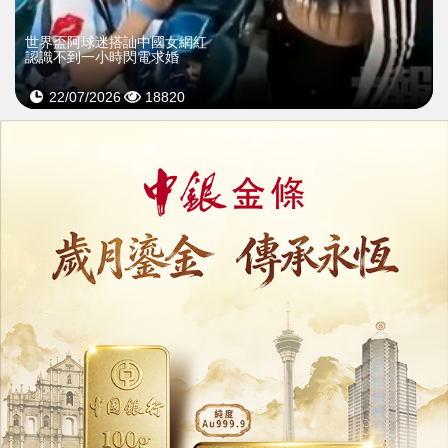
世界盃阿球迷搭訕中國女網紅
認識不到一小時閃電求婚
22/07/2026
18820
杭州女博主稱遭陌生「黃總」邀入包廂
餐廳停業 事件真偽待查
20/07/2026
25417