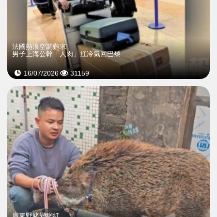
法國熱浪空調難求
男子上海公幹「人肉」扛冷氣回巴黎
16/07/2026
31159
廣東野豬變網紅