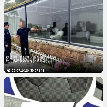
寧波網紅私佔無人島直播開荒改造
違建房屋養雞遭海警登島帶走
30/07/2026
37144