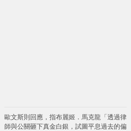
歐文斯則回應，指布麗姬．馬克龍「透過律
師與公關砸下真金白銀，試圖平息過去的偏