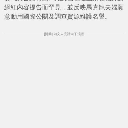
網紅內容提告而罕見，並反映馬克龍夫婦願
意動用國際公關及調查資源維護名譽。
[贊助] 內文未完請向下滾動