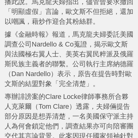
播此說。馬克龍夫婦指出，儘管曾要求撤回
「明顯虛假」言論，歐文斯不但拒絕，還加
以嘲諷，藉炒作迎合其粉絲群。
據《金融時報》報道，馬克龍夫婦委託美國
調查公司Nardello & Co蒐證，揭示歐文斯
與法國極右翼人士、美英右翼民粹派及俄羅
斯民族主義者的聯繫。公司執行主席納德羅
（Dan Nardello）表示，原告在提告時對歐
文斯的結盟對象「完全清楚」。
專辦誹謗案的Clare Locke律師事務所合夥
人克萊爾（Tom Clare）透露，夫婦倆提告
部分原因是想弄清楚，一名美國保守派主持
人為何會鎖定他們，調查結果亦可向陪審團
交代其言論背景。此案因現任國家領袖針對