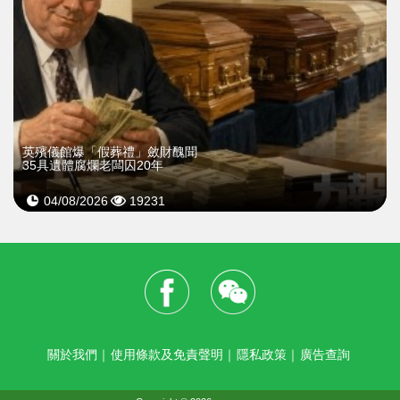
英殯儀館爆「假葬禮」斂財醜聞
35具遺體腐爛老闆囚20年
04/08/2026
19231
關於我們
｜
使用條款及免責聲明
｜
隱私政策
｜
廣告查詢