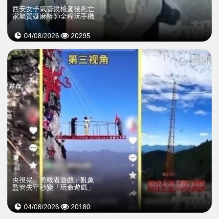
西安女子氣管鏡檢查後死亡
家屬質疑麻醉師全程玩手機
04/08/2026
20295
央視揭「勇敢者遊戲」亂象
監管失守秒變「玩命遊戲」
04/08/2026
20180