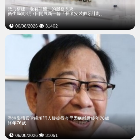
致力構建「老有所醫」的服務系統
衛生局於8月7日開展新一輪「長者安裝假牙計劃」
06/08/2026
31402
​香港樂壇殿堂級填詞人黎彼得今早因病離世終年76歲
終年76歲
06/08/2026
31051