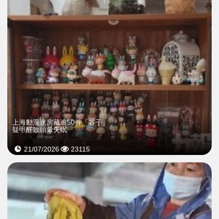
上海動漫迷房藏逾50件「谷子」
疑甲醛致頭暈失眠
21/07/2026
23115