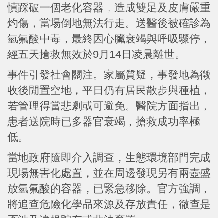
慎踩破一個老化容器，造成雙足及皮膚嚴重
灼傷，當場倒地無法行走。送醫後被確診為
氫氟酸中毒，最終因心臟衰竭與呼吸驟停，
經五天搶救無效於9月14日凌晨離世。
事件引發社會關注。家屬質疑，事發地為徵
收後閒置空地，平日仍有居民散步與種植，
若管理得當悲劇或可避免。醫院方面指出，
患者送院時已多器官衰竭，搶救成功率極
低。
當地政府隨即介入調查，生態環境部門完成
現場無害化處置，並在周邊發現另有兩壺盛
放氫氟酸的容器，已緊急移除。官方強調，
將追查危險化學品來源及存放責任，徹查是