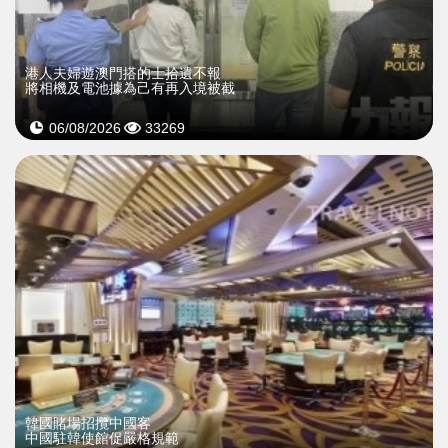
​港人夫婦遊澳門搭的士拾遺不報
將相機及電池據為己有再入境被截
06/08/2026
33269
韓國賭場招攬中國客
中國駐韓使館促嚴格規範