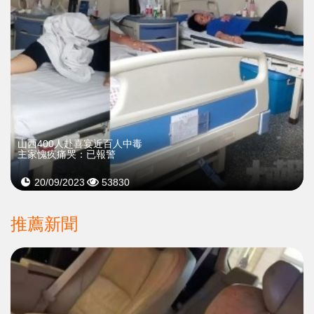
山西400人赴喜宴近百人中毒
主家愧疚痛哭：已報警
20/09/2023
53830
推薦新聞