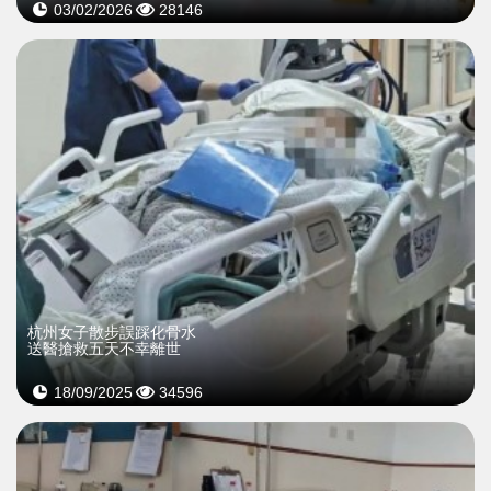
03/02/2026
28146
杭州女子散步誤踩化骨水
送醫搶救五天不幸離世
18/09/2025
34596