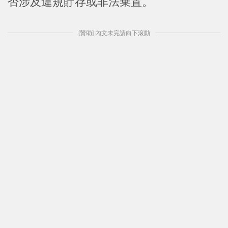
否涉及違規貯存或非法棄置。
[贊助] 內文未完請向下滾動