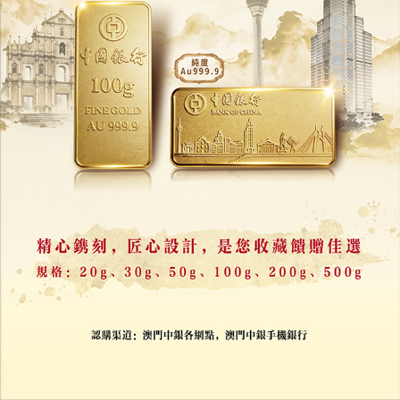
多地爆河豚中毒事故
官方籲勿自行食用
09/02/2026
32556
阿凡達聚餐現場？
網民食用自製「牛癟火鍋」雙手變藍