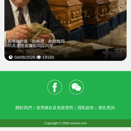
英殯儀館爆「假葬禮」斂財醜聞
35具遺體腐爛老闆囚20年
04/08/2026
19160
關於我們
｜
使用條款及免責聲明
｜
隱私政策
｜
廣告查詢
Copyright © 2026 exmoo.com