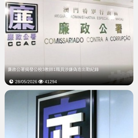
廉政公署揭發公校3教師1職員涉嫌偽造出勤紀錄
28/05/2026
41294