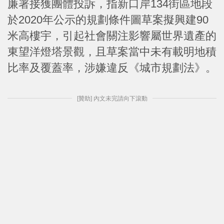
廉署接獲團體投訴，指新口岸134街區地段
於2020年公示的規劃條件圖草案擬興建90
米高樓宇，引起社會關注影響屬世界遺產的
東望洋燈塔景觀，且草案當中未有載明地積
比率及覆蓋率，涉嫌違反《城市規劃法》。
[贊助] 內文未完請向下滾動