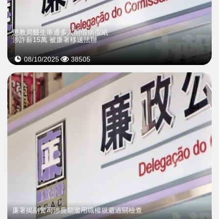
懲教局醫生串通多人開假病假紙
涉詐薪15萬 被廉署移送法辦
08/10/2025
38505
廉署揭副警司涉長期濫用職權規避過關檢查