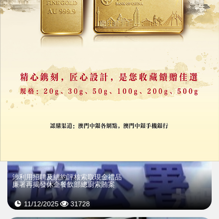
​終院司機涉嫌虛報資料
騙12萬元家庭津貼遭法辦
05/03/2026
32910
涉利用招聘及續約評核索取現金禮品
廉署再揭發休企餐飲部總廚索賄案
11/12/2025
31728