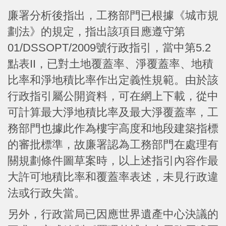
廉署分析後指出，工務部門已根據《城市規
劃法》的規定，指出該項目應遵守第
01/DSSOPT/2009號行政指引，當中第5.2
點表II，已對土地覆蓋率、淨覆蓋率、地積
比率和淨地積比率作出定義性規範。由於該
行政指引屬公開資料，可在網上下載，從中
可計算最大淨地積比率及最大淨覆蓋率，工
務部門也據此作為樓宇高度和地段建築指標
的審批標準，故廉署認為工務部門在處理有
關規劃條件圖草案時，以上述指引內容作最
大許可地積比率和覆蓋率表述，未見行政違
法或行政失當。
另外，行政當局已因應世界遺產中心決議的