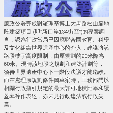
廉政公署完成對羅理基博士大馬路松山腳地
段建築項目 (即“新口岸134街區”)的專案調
查，認為行政當局已因應聯合國教育、科學
及文化組織世界遺產中心的介入，建議將該
路段樓宇高度限制，由原規劃的90米降為
60米。現時該地段之規劃和建築計劃等，
須待世界遺產中心下一階段決議才能繼續。
而在處理原規劃條件圖草案時，工務部門以
相關行政指引規定的最大許可地積比率和覆
蓋率等作表述，亦未見行政違法或行政失
當。