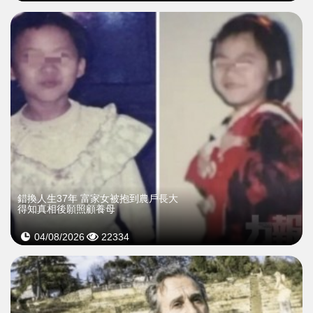
錯換人生37年 富家女被抱到農戶長大
得知真相後願照顧養母
04/08/2026
22334