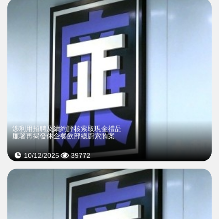
涉利用招聘及續約評核索取現金禮品
廉署再揭發休企餐飲部總廚索賄案
10/12/2025
39772