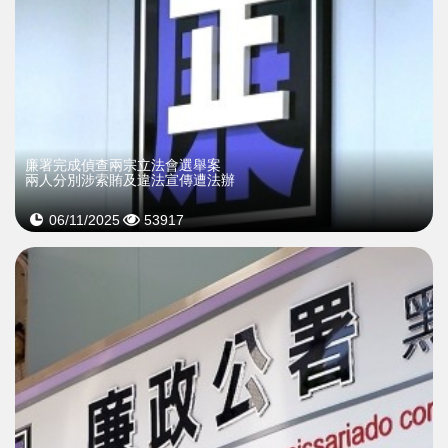
​廉署完成偵查兩宗立法會選舉案
​兩人分別涉索賄及違法宣傳遭法辦
06/11/2025
53917