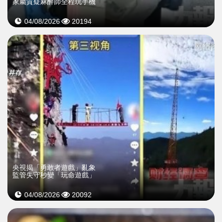
家屬質疑麻醉師全程玩手機
04/08/2026
20194
央視揭「勇敢者遊戲」亂象
監管失守秒變「玩命遊戲」
04/08/2026
20092