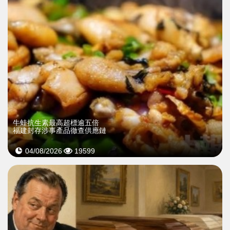
牛蛙抗生素最高超標逾五倍
福建封存涉事產品徹查供應鏈
04/08/2026
19599