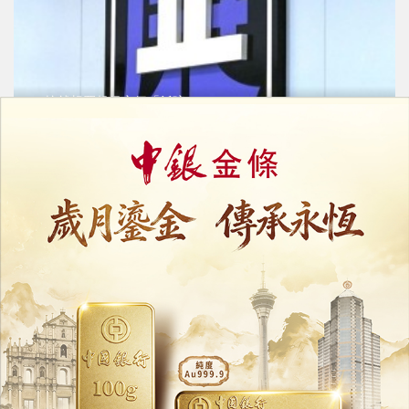
500蚊就想買起保安個「飯碗」？
女子賄賂賭場保安偷偷放行遭拒
29/04/2026
130152