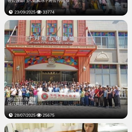
各公共部門八號風球下將暫停開放
23/09/2025
33774
潮汕五邑僑心連
百六鄉親江門行
28/07/2025
25675