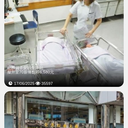
公務員子女出生津貼
擬升至70薪俸點即6,580元
17/06/2025
35597