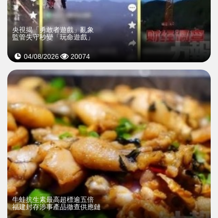
央視揭「勇敢者遊戲」亂象
監管失守秒變「玩命遊戲」
04/08/2026
20074
牛蛙抗生素最高超標逾五倍
福建封存涉事產品徹查供應鏈