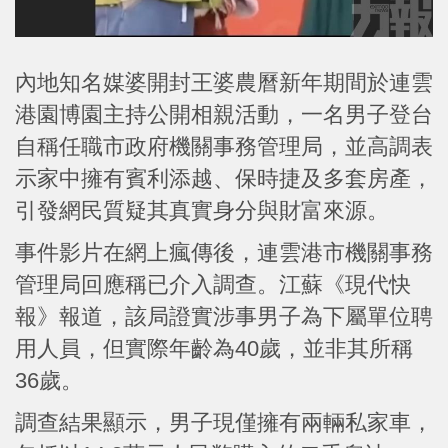
內地知名媒婆開封王婆農曆新年期間於連雲
港園博園主持公開相親活動，一名男子登台
自稱任職市政府機關事務管理局，並高調表
示家中擁有賓利添越、保時捷及多套房產，
引發網民質疑其真實身分與財富來源。
事件影片在網上瘋傳後，連雲港市機關事務
管理局回應稱已介入調查。江蘇《現代快
報》報道，該局證實涉事男子為下屬單位聘
用人員，但實際年齡為40歲，並非其所稱
36歲。
調查結果顯示，男子現僅擁有兩輛私家車，