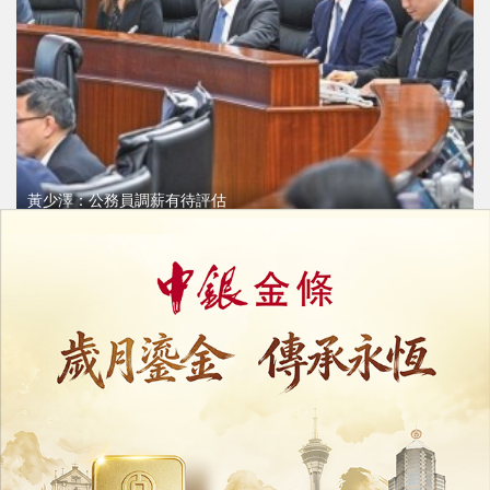
黃少澤：公務員調薪有待評估
調升公僕津貼涉公帑須周詳考慮
02/04/2026
60740