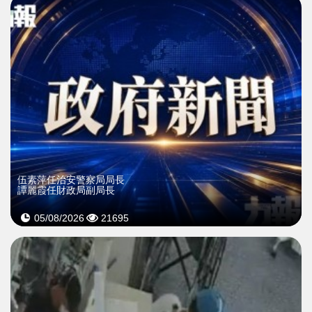
伍素萍任治安警察局局長
譚麗霞任財政局副局長
05/08/2026
21695