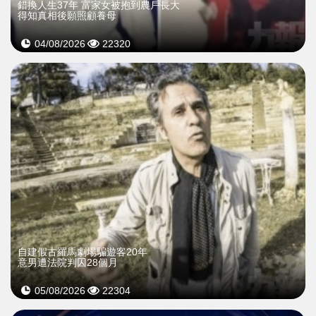
錯換人生37年 富家女被抱到農戶長大
得知真相後願照顧養母
04/08/2026
22320
自建假古羅馬劇場騙遊客20年
意男遭法院判囚28個月
05/08/2026
22304