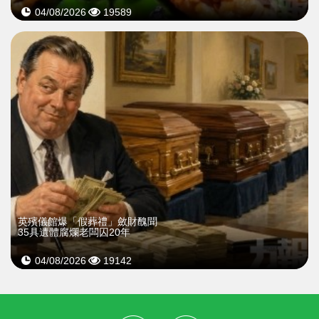
04/08/2026
19589
英殯儀館爆「假葬禮」斂財醜聞
35具遺體腐爛老闆囚20年
04/08/2026
19142