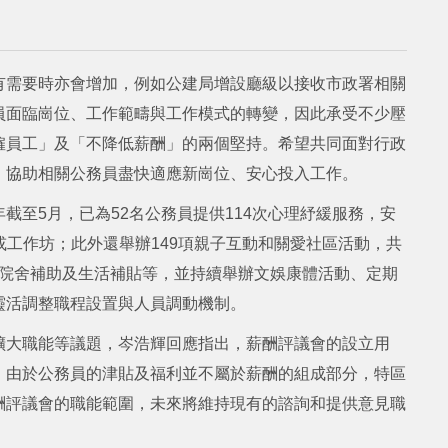
有需要時亦會增加，例如公建局增設廳級以接收市政署相關
員面臨崗位、工作範疇與工作模式的轉變，因此承受不少壓
僱員工」及「不降低薪酬」的兩個堅持。希望共同面對行政
，協助相關公務員盡快適應新崗位、安心投入工作。
截至5月，已為52名公務員提供114次心理紓緩服務，安
座或工作坊；此外還舉辦149項親子互動和關愛社區活動，共
安老院舍補助及生活補貼等，並持續舉辦文娛康體活動、定期
靈活調整職程設置與人員調動機制。
擴大職能等議題，岑浩輝回應指出，薪酬評議會的設立用
。由於公務員的津貼及福利並不屬於薪酬的組成部分，特區
酬評議會的職能範圍，未來將維持現有的諮詢和提供意見職