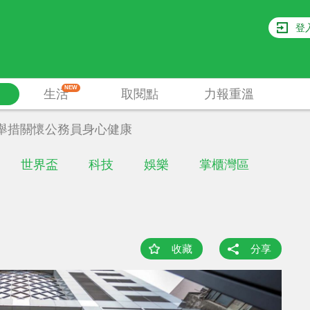
登
NEW
生活
取閱點
力報重溫
舉措關懷公務員身心健康
世界盃
科技
娛樂
掌櫃灣區
收藏
分享