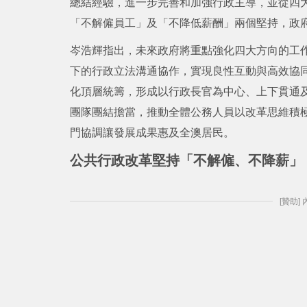
總結經驗，進一步完善和加強行政主導，並從四
「不解僱員工」及「不降低薪酬」兩個堅持，政
岑浩輝指出，未來政府將重點強化四大方向的工
下的行政立法溝通協作，實現良性互動與高效協
化頂層統籌，形成以行政長官為中心、上下貫通
團隊團結擔當，推動全體公務人員以改革思維積
門協調讓發展成果惠及全澳居民。
公共行政改革堅持「不解僱、不降薪」
[贊助