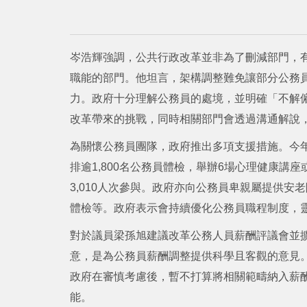
岑浩輝強調，公共行政改革並非為了刪減部門，
職能的部門。他坦言，架構調整難免讓部分公務
力。政府十分理解公務員的處境，並明確「不解
改革帶來的挑戰，同時相關部門會透過溝通解說
為關懷公務員團隊，政府推出多項支援措施。今年
排逾1,800名公務員體檢，舉辦6場心理健康講
3,010人次參與。政府亦向公務員卑親屬提供
體檢等。政府表示會持續優化公務員職程制度，
對於議員梁孫旭建議改革公務人員薪酬評議會並
意，是為公務員薪酬調整提供科學且客觀的意見
政府在審慎考慮後，暫不打算將相關範疇納入薪
能。