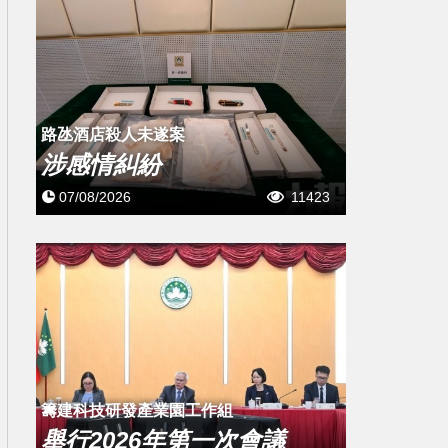
路氹酒店殺人未遂案
涉感情糾紛
07/08/2026
11423
籌建科技研發產業園工作組
舉行2026年第一次會議