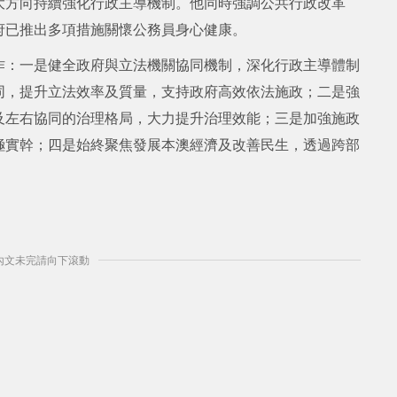
大方向持續強化行政主導機制。他同時強調公共行政改革
府已推出多項措施關懷公務員身心健康。
作：一是健全政府與立法機關協同機制，深化行政主導體制
同，提升立法效率及質量，支持政府高效依法施政；二是強
及左右協同的治理格局，大力提升治理效能；三是加強施政
極實幹；四是始終聚焦發展本澳經濟及改善民生，透過跨部
] 內文未完請向下滾動