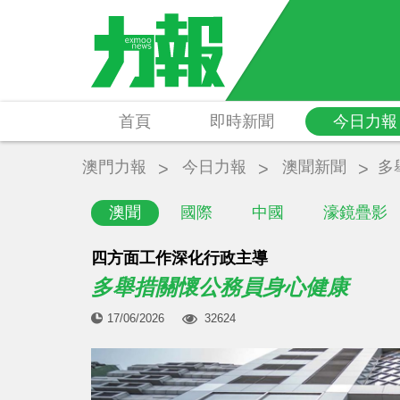
首頁
即時新聞
今日力報
澳門力報
今日力報
澳聞新聞
多
澳聞
國際
中國
濠鏡疊影
四方面工作深化行政主導
多舉措關懷公務員身心健康
17/06/2026
32624