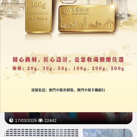
政府盡快諮詢修改道路交通法
01/06/2026
34244
修改《勞動關係法》調升產假及年假日數公開諮詢結束
共收近萬份各界意見
17/03/2026
22442