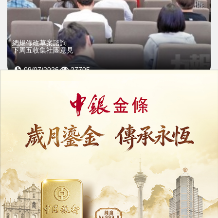
總規修改草案諮詢
下周五收集社團意見
09/07/2026
27705
行政長官慰問男童家屬