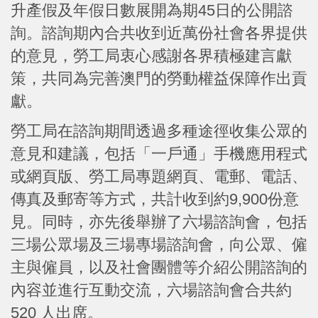
升產假及年假日數展開為期45日的公開諮
詢。諮詢期內合共收到近萬份社會各界提供
的意見，勞工局衷心感謝各界積極建言獻
策，共同為完善澳門的勞動權益保障作出貢
獻。
勞工局在諮詢期間透過多種途徑收集公眾的
意見和建議，包括「一戶通」手機應用程式
或網頁版、勞工局專題網頁、電郵、電話、
傳真及郵寄等方式，共計收到約9,900份意
見。同時，亦先後舉辦了六場諮詢會，包括
三場公眾場及三場專場諮詢會，向公眾、僱
主與僱員，以及社會團體等介紹公開諮詢的
內容並進行互動交流，六場諮詢會合共約
520 人出席。