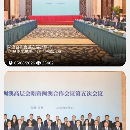
閩澳合作會議在福州舉行
岑:冀兩地攜手合作「拼船出海」
05/08/2026
25402