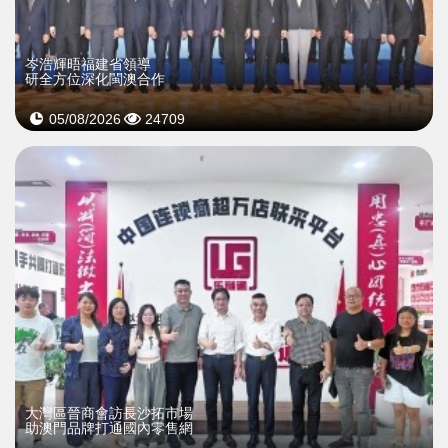
岑浩輝晤福建省領導
研全方位深化閩澳合作
05/08/2026
24709
大灣區晉商會訪長沙拓市場
助澳門品牌打通國內零售網