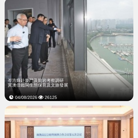
岑浩輝赴廈門及龍岩考察調研
冀澳借鑑閩生態保育及文旅發展
04/08/2026
26125