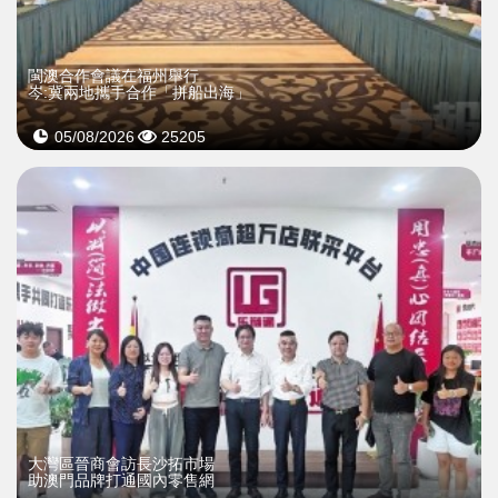
閩澳合作會議在福州舉行
岑:冀兩地攜手合作「拼船出海」
05/08/2026
25205
大灣區晉商會訪長沙拓市場
助澳門品牌打通國內零售網