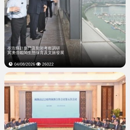
岑浩輝赴廈門及龍岩考察調研
冀澳借鑑閩生態保育及文旅發展
04/08/2026
26022