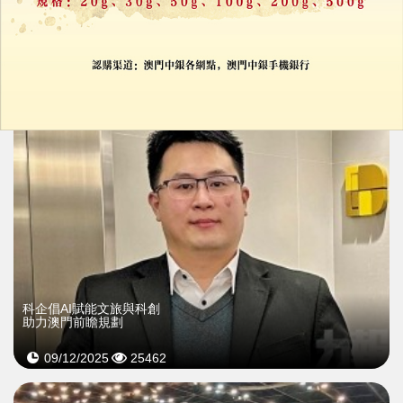
供逾300職缺今起報名
15/01/2026
39841
科企倡AI賦能文旅與科創
助力澳門前瞻規劃
09/12/2025
25462