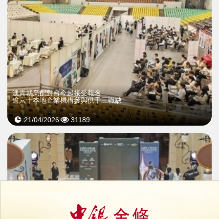
澳青就業配對會今起接受報名
逾六十本地企業機構參與供千三職缺
21/04/2026
31189
>