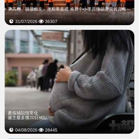
美高梅「獅展藝文」首期畢業禮 逾百中小學員獲頒導賞員資格
31/07/2026
36307
產假補貼恆常化
僱主最多獲20日補貼
04/08/2026
28445