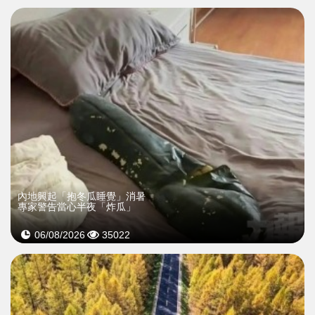
內地興起「抱冬瓜睡覺」消暑
專家警告當心半夜「炸瓜」
06/08/2026
35022