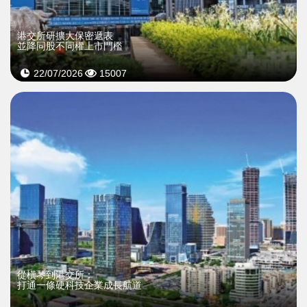
港交所研擴大保密遞表
並降同股不同權上市門檻
22/07/2026
15007
從橫琴到港交所：
打通一條硬科技企業成長航道