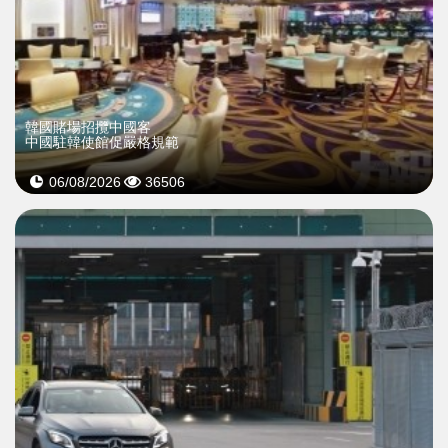
韓國賭場招攬中國客
中國駐韓使館促嚴格規範
06/08/2026
36506