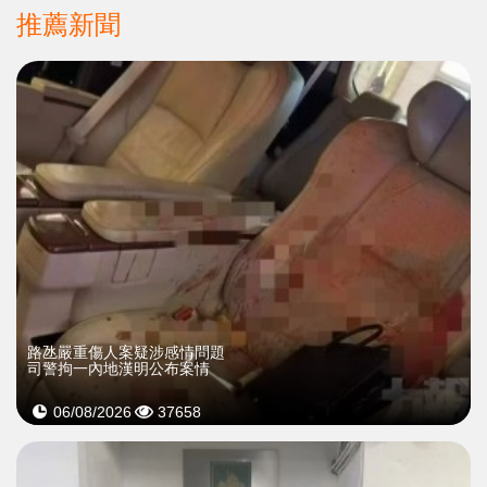
推薦新聞
​路氹嚴重傷人案疑涉感情問題
司警拘一內地漢明公布案情
06/08/2026
37658