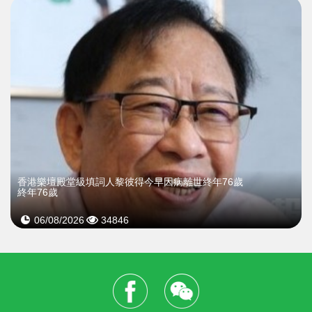
​香港樂壇殿堂級填詞人黎彼得今早因病離世終年76歲
終年76歲
06/08/2026
34846