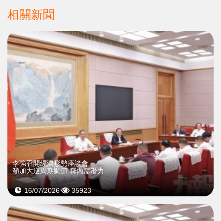
相關新聞
李強召開經濟形勢座談會
籲加大逆周期調節 釋內需潛力
16/07/2026
35923