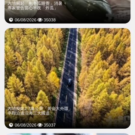
內地興起「抱冬瓜睡覺」消暑
專家警告當心半夜「炸瓜」
06/08/2026
35038
內地擬建2.7萬公里「黃金大外環」
串聯沿邊沿海三大國道
06/08/2026
35037