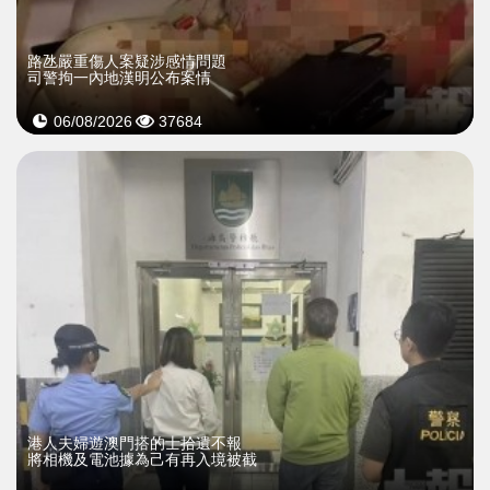
​路氹嚴重傷人案疑涉感情問題
司警拘一內地漢明公布案情
06/08/2026
37684
​港人夫婦遊澳門搭的士拾遺不報
將相機及電池據為己有再入境被截