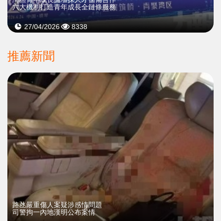
六大機制打造青年成長全鏈條服務
27/04/2026
8338
推薦新聞
​路氹嚴重傷人案疑涉感情問題
司警拘一內地漢明公布案情