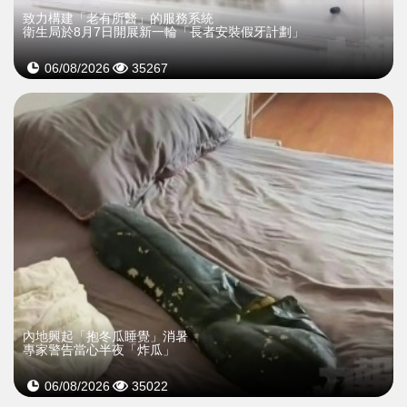
致力構建「老有所醫」的服務系統
衛生局於8月7日開展新一輪「長者安裝假牙計劃」
06/08/2026
35267
內地興起「抱冬瓜睡覺」消暑
專家警告當心半夜「炸瓜」
06/08/2026
35022