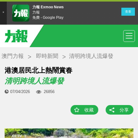
澳門力報
即時新聞
清明跨境人流爆發
港澳居民北上熱鬧賞春
清明跨境人流爆發
07/04/2026
26856
收藏
分享