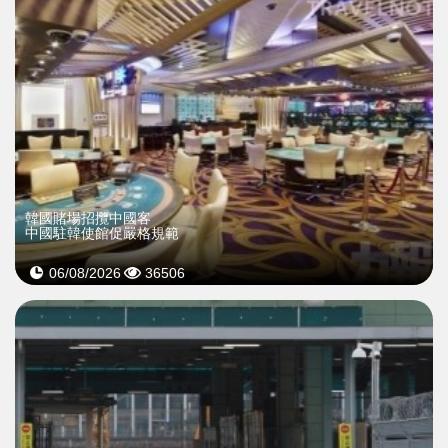
韓國賭場招攬中國客
中國駐韓使館促嚴格規範
06/08/2026
36506