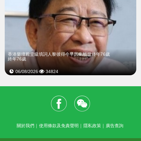
​香港樂壇殿堂級填詞人黎彼得今早因病離世終年76歲
終年76歲
06/08/2026
34824
關於我們
｜
使用條款及免責聲明
｜
隱私政策
｜
廣告查詢