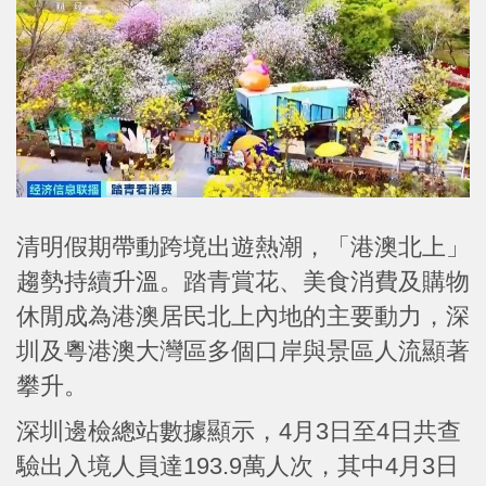
清明假期帶動跨境出遊熱潮，「港澳北上」
趨勢持續升溫。踏青賞花、美食消費及購物
休閒成為港澳居民北上內地的主要動力，深
圳及粵港澳大灣區多個口岸與景區人流顯著
攀升。
深圳邊檢總站數據顯示，4月3日至4日共查
驗出入境人員達193.9萬人次，其中4月3日