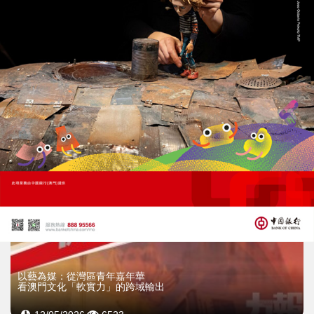
灣區高手齊聚 四百舞者激戰漁人碼頭
《星耀濠江》拉丁舞盛典霸氣登場
28/07/2026
3590
以藝為媒：從灣區青年嘉年華
看澳門文化「軟實力」的跨域輸出