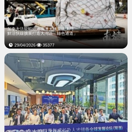
加拿大活龍蝦經港珠澳大橋直送澳門
鮮活快線擴展打造大灣區「綠色通道」
29/04/2026
35377
灣區青年成長論壇探人才儲備合作