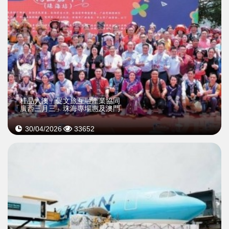
「桂品入澳」促文旅互融產業協同
「廣西三月三」珠海專場惠及澳門
30/04/2026
33652