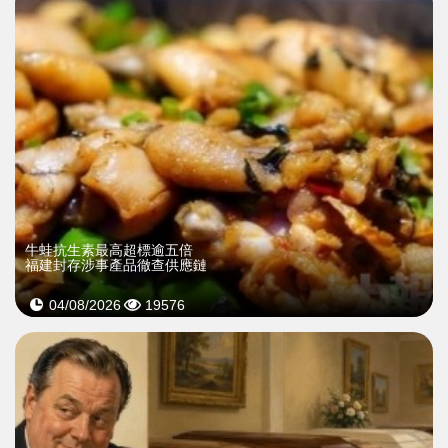
牛蛙抗生素最高超標逾五倍
福建封存涉事產品徹查供應鏈
04/08/2026
19576