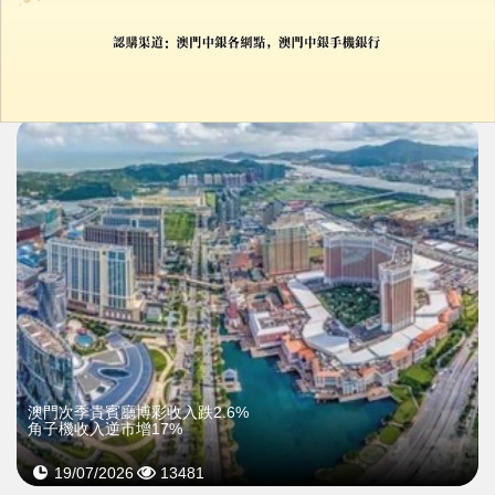
永利阿聯酋項目鎖定印度客源
主打家庭旅遊與定製奢華體驗
21/07/2026
13439
澳門次季貴賓廳博彩收入跌2.6%
角子機收入逆市增17%
19/07/2026
13481