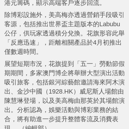
港元籌碼，顯示高端客戶逐步回流。
除博彩設施外，美高梅亦透過營銷手段吸引
客源，包括推出世界盃主題版本的Labubu
公仔，供玩家透過積分兌換。花旗形容此舉
「反應迅速」，距離相關產品於4月初推出
僅數週時間。
展望短期市況，花旗提到「五一」勞動節假
期期間，多家澳門博企將舉辦大型演出活動
吸引旅客，包括銀河綜藝館邀請海來阿木演
出、金沙中國（1928.HK）威尼斯人場館由
陳慧琳登場，以及美高梅由那英於其場館演
出。分析認為，娛樂活動與博彩業務的結
合，將有助進一步提升整體客流及消費表
現。 （編輯部）