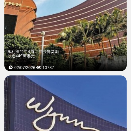
永利澳門向4員工授股份獎勵
涉近449萬港元
02/07/2026
10737