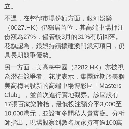
立。
不過，在整體市場份額方面，銀河娛樂
（0027.HK）仍穩居首位，其高端中場押注
份額為27%，儘管較3月的31%有所回落。
花旗認為，銀娛持續擴建澳門銀河項目，仍
具長期競爭優勢。
另一方面，美高梅中國（2282.HK）亦被視
為潛在競爭者。花旗表示，集團近期於美獅
美高梅開設新的高端中場博彩區「Masters
Club」，並首次進行實地觀察。該區設有
17張百家樂賭枱，最低投注額介乎3,000至
10,000港元，並設有多間私人貴賓廳。分析
師指出，現場觀察到數名玩家持有逾100萬