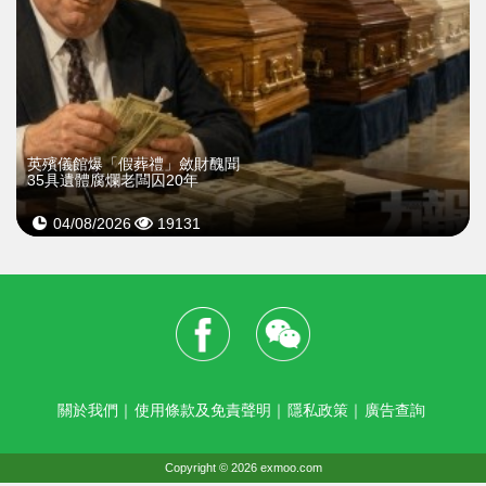
英殯儀館爆「假葬禮」斂財醜聞
35具遺體腐爛老闆囚20年
04/08/2026
19131
關於我們
｜
使用條款及免責聲明
｜
隱私政策
｜
廣告查詢
Copyright © 2026 exmoo.com