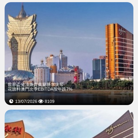
世界盃分流兼貴賓廳勝率失常
花旗料澳門次季EBITDA按年跌7%
13/07/2026
8109