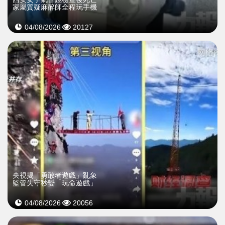
家屬質疑麻醉師全程玩手機
04/08/2026
20127
央視揭「勇敢者遊戲」亂象
監管失守秒變「玩命遊戲」
04/08/2026
20056