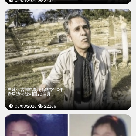
05/08/2026
22321
自建假古羅馬劇場騙遊客20年
意男遭法院判囚28個月
05/08/2026
22266