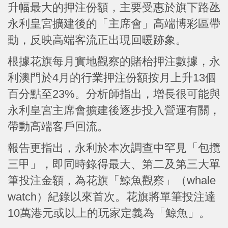
升幅最大的押注份額，主要受惠於旗下路氹
永利皇宮擴建後的「主席會」高端博彩區帶
動，反映高端客流正出現回暖跡象。
根據花旗每月實地觀察的賭枱押注數據，永
利澳門於4月的行業押注份額按月上升13個
百分點至23%。分析師指出，增長很可能與
永利皇宮主席會擴建後逐步投入營運有關，
帶動高端客戶回流。
報告更指出，永利於本次調查中罕見「包攬
三甲」，即同時錄得最大、第二及第三大單
筆投注金額，為花旗「鯨魚觀察」（whale
watch）紀錄以來首次。花旗將單筆投注達
10萬港元或以上的玩家定義為「鯨魚」。