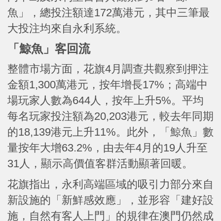
魚」，總投注額達172萬港元，其中三筆最
大投注均來自永利系統。
「鯨魚」客回流
整體市場方面，花旗4月調查共觀察到押注
金額1,300萬港元，按年增長17%；高端中
場玩家人數為644人，按年上升5%。平均
每名玩家投注額為20,203港元，較去年同期
的18,139港元上升11%。此外，「鯨魚」數
量按年大增63.2%，由去年4月的19人升至
31人，顯示高價值客群活動顯著回暖。
花旗指出，永利高端區域的吸引力部分來自
新設施的「新鮮感效應」，並形容「建好設
施，自然有客人上門」的規律在澳門仍然成