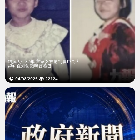
錯換人生37年 富家女被抱到農戶長大
得知真相後願照顧養母
04/08/2026
22124