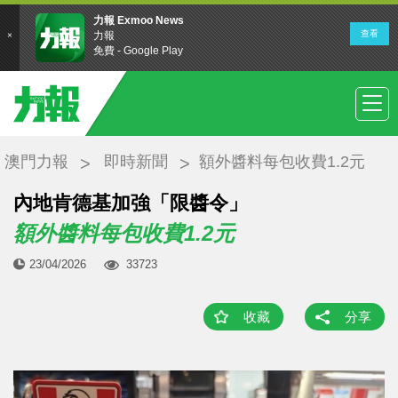
澳門力報
即時新聞
額外醬料每包收費1.2元
內地肯德基加強「限醬令」
額外醬料每包收費1.2元
23/04/2026
33723
收藏
分享