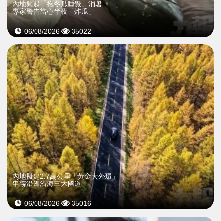
內地興起「抱冬瓜睡覺」消暑
專家警告當心半夜「炸瓜」
06/08/2026
35022
內地擬建2.7萬公里「黃金大外環」
串聯沿邊沿海三大國道
06/08/2026
35016