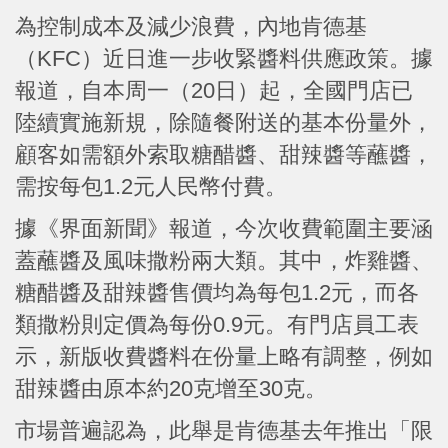
為控制成本及減少浪費，內地肯德基
（KFC）近日進一步收緊醬料供應政策。據
報道，自本周一（20日）起，全國門店已
陸續實施新規，除隨餐附送的基本份量外，
顧客如需額外索取糖醋醬、甜辣醬等蘸醬，
需按每包1.2元人民幣付費。
據《界面新聞》報道，今次收費範圍主要涵
蓋蘸醬及風味撒粉兩大類。其中，炸雞醬、
糖醋醬及甜辣醬售價均為每包1.2元，而各
類撒粉則定價為每份0.9元。有門店員工表
示，新版收費醬料在份量上略有調整，例如
甜辣醬由原本約20克增至30克。
市場普遍認為，此舉是肯德基去年推出「限