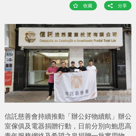
收藏
分享
信託慈善會持續推動「辦公好物續航」辦公
室傢俱及電器捐贈行動，日前分別向鮑思高
青年服務網絡及希望之泉捐贈一批實用物