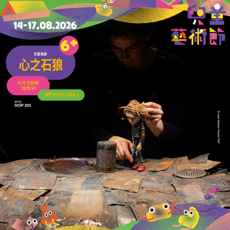
涉案金額逾1,300萬元
廉署揭社服機構圍標詐騙公帑
17/07/2026
36910
信託慈善會聯同澳門新口岸智選假日酒店
連續三年舉辦「熱血捐愛」活動
16/07/2026
48825