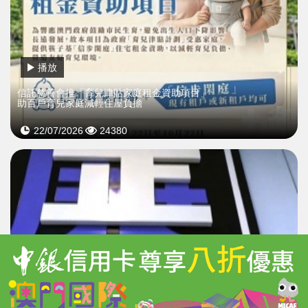
播放
信託慈善會推「育兒津貼家庭租金資助項目」
助百戶育兒家庭減輕住屋負擔
22/07/2026
24380