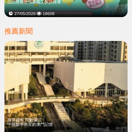
信託慈善會招募義工探訪長者
27/05/2026
18608
推薦新聞
籌算鏡海 問數濠江：
中國數學教育的澳門記憶