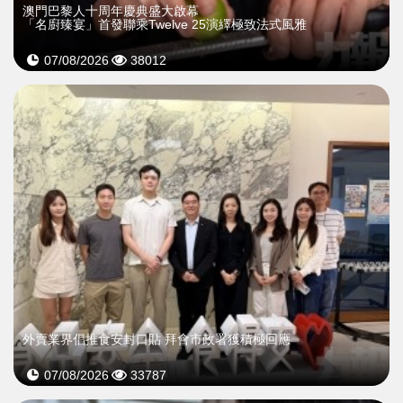
澳門巴黎人十周年慶典盛大啟幕
「名廚臻宴」首發聯乘Twelve 25演繹極致法式風雅
07/08/2026
38012
外賣業界倡推食安封口貼 拜會市政署獲積極回應
07/08/2026
33787