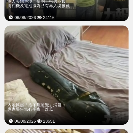
​港人夫婦遊澳門搭的士拾遺不報
將相機及電池據為己有再入境被截
06/08/2026
24116
內地興起「抱冬瓜睡覺」消暑
專家警告當心半夜「炸瓜」
06/08/2026
23551