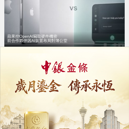
蘋果控OpenAI竊取硬件機密
前合作夥伴因AI裝置布局對簿公堂
13/07/2026
12903