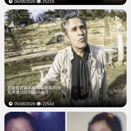
06/08/2026
25219
自建假古羅馬劇場騙遊客20年
意男遭法院判囚28個月
05/08/2026
22543