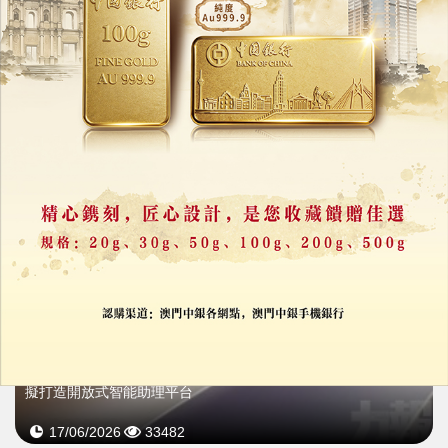
AI熱潮推升記憶體價格飆漲
蘋果傳遊說採購中國晶片
29/06/2026
29315
蘋果測試Siri接入多款AI模型
擬打造開放式智能助理平台
17/06/2026
33482