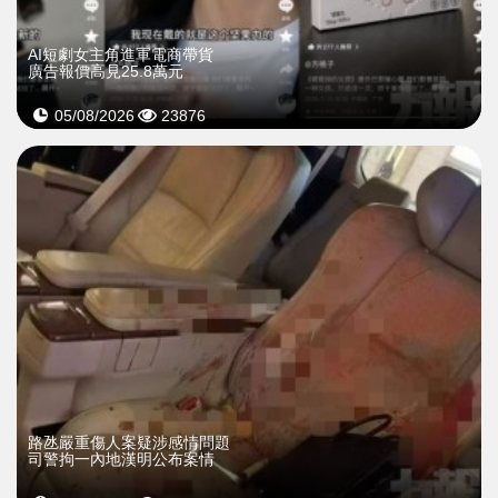
AI短劇女主角進軍電商帶貨
廣告報價高見25.8萬元
05/08/2026
23876
​路氹嚴重傷人案疑涉感情問題
司警拘一內地漢明公布案情