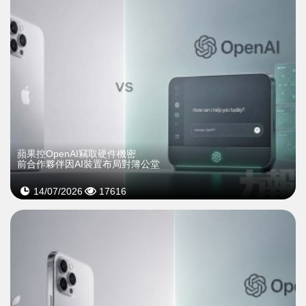
蘋果控OpenAI竊取硬件機密
前合作夥伴因AI裝置布局對簿公堂
14/07/2026
17616