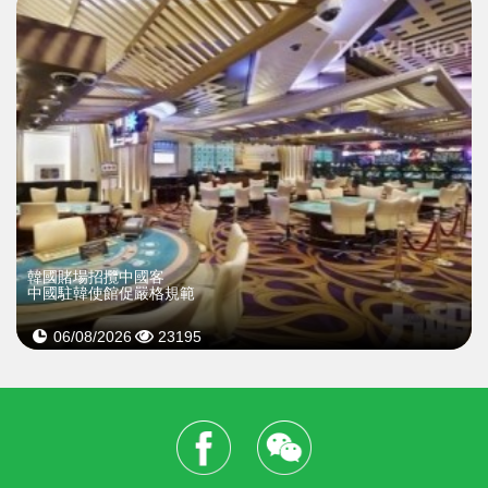
韓國賭場招攬中國客
中國駐韓使館促嚴格規範
06/08/2026
23195