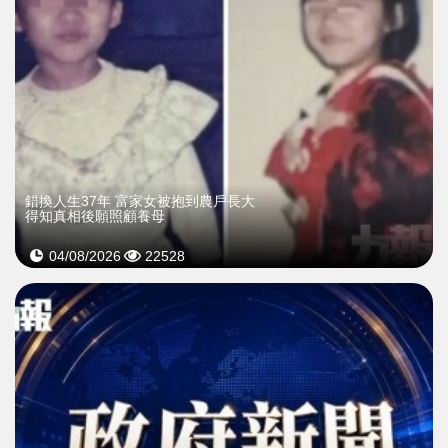
錯換人生37年 富家女被抱到農戶長大
得知真相後願照顧養母
04/08/2026
22528