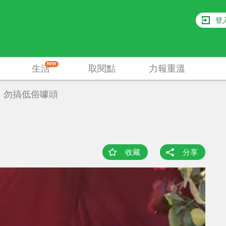
登
NEW
生活
取閱點
力報重溫
」勿搞低俗噱頭
收藏
分享