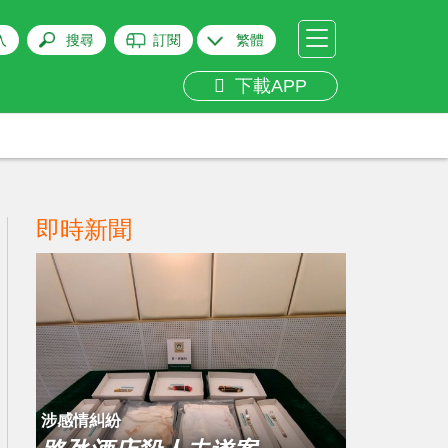
入
搜尋
訂閱
繁體
下載APP
即時新聞
涉感情糾紛