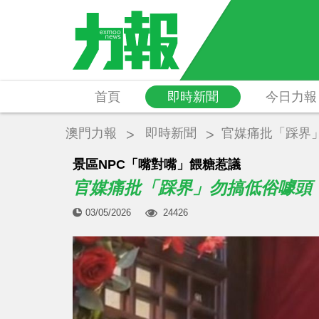
首頁
即時新聞
今日力報
澳門力報
即時新聞
官媒痛批「踩界
景區NPC「嘴對嘴」餵糖惹議
官媒痛批「踩界」勿搞低俗噱頭
03/05/2026
24426