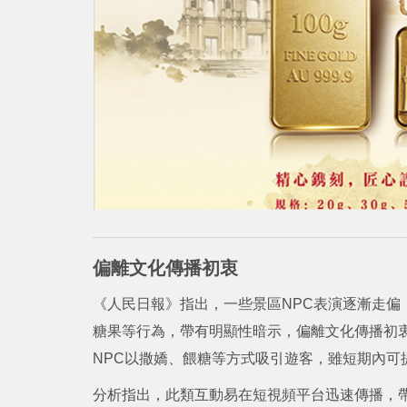
偏離文化傳播初衷
《人民日報》指出，一些景區NPC表演逐漸走偏
糖果等行為，帶有明顯性暗示，偏離文化傳播初
NPC以撒嬌、餵糖等方式吸引遊客，雖短期內可
分析指出，此類互動易在短視頻平台迅速傳播，