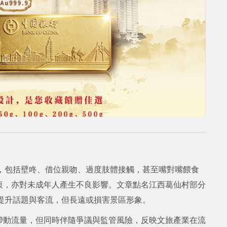
，包括壁咚、借位親吻、過度肢體接觸，甚至嘴對嘴餵食
衷，亦對未成年人產生不良影響。文章點名江西葛仙村部分
提升話題與客流，但長遠或損害景區形象。
帶動流量，但同時伴隨爭議與監管風險，反映文旅產業在流