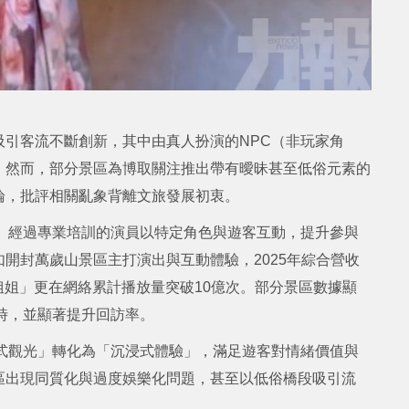
引客流不斷創新，其中由真人扮演的NPC（非玩家角
。然而，部分景區為博取關注推出帶有曖昧甚至低俗元素的
論，批評相關亂象背離文旅發展初衷。
。經過專業培訓的演員以特定角色與遊客互動，提升參與
開封萬歲山景區主打演出與互動體驗，2025年綜合營收
姐姐」更在網絡累計播放量突破10億次。部分景區數據顯
時，並顯著提升回訪率。
式觀光」轉化為「沉浸式體驗」，滿足遊客對情緒價值與
區出現同質化與過度娛樂化問題，甚至以低俗橋段吸引流