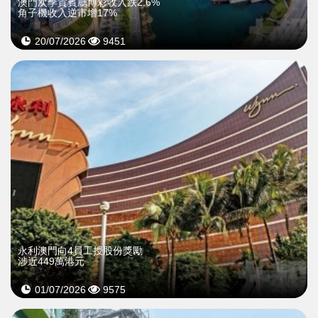
澳門次季貴賓廳博彩收入跌2.6%
角子機收入逆市增17%
20/07/2026
9451
永利澳門向4員工授股份獎勵
涉近449萬港元
01/07/2026
9575