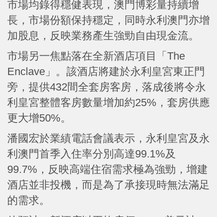
市場均錄得穩健表現，澳門博彩量持續增
長，市場份額保持穩定，同時永利澳門亦增
加股息，反映業務產生強勁自由現金流。
市場另一焦點落在全新酒店項目「The
Enclave」。該酒店將建於永利皇宮東正門
旁，提供432間全套房客房，落成後將令永
利皇宮整體客房數量增加約25%，套房供應
更大增50%。
潘國宏於業績電話會議表示，永利皇宮及永
利澳門首季入住率分別高達99.1%及
99.7%，反映高端住宿需求極為強勁，增建
酒店並非投機，而是為了承接現時無法滿足
的需求。