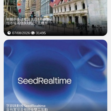
華爾街多頭看好美股8月創新高
指市場高估美聯儲升息機率
07/08/2026
31495
字節跳動推SeedRealtime
豆包實現音視頻全雙工互動