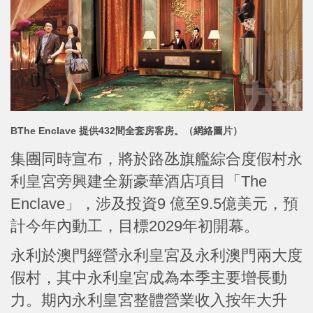
BThe Enclave 提供432間全套房客房。
（網絡圖片）
集團同時宣布，將於路氹旗艦綜合度假村永
利皇宮旁興建全新豪華酒店項目「The
Enclave」，涉及投資9 億至9.5億美元，預
計今年內動工，目標2029年初開幕。
永利於澳門經營永利皇宮及永利澳門兩大度
假村，其中永利皇宮成為本季主要增長動
力。期內永利皇宮整體營業收入按年大升