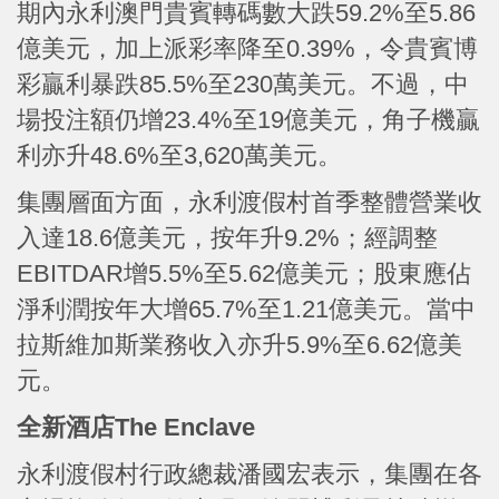
期內永利澳門貴賓轉碼數大跌59.2%至5.86
億美元，加上派彩率降至0.39%，令貴賓博
彩贏利暴跌85.5%至230萬美元。不過，中
場投注額仍增23.4%至19億美元，角子機贏
利亦升48.6%至3,620萬美元。
集團層面方面，永利渡假村首季整體營業收
入達18.6億美元，按年升9.2%；經調整
EBITDAR增5.5%至5.62億美元；股東應佔
淨利潤按年大增65.7%至1.21億美元。當中
拉斯維加斯業務收入亦升5.9%至6.62億美
元。
全新酒店The Enclave
永利渡假村行政總裁潘國宏表示，集團在各