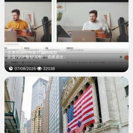
京東開源即時影片編輯模型
支援720P每秒30幀「邊播邊改」
07/08/2026
32038