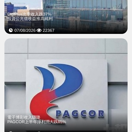
DigiPlus次季收入跌37%
投資公允值收益推高純利
07/08/2026
22367
電子博彩收入驟降
PAGCOR上半年淨利潤大跌85%