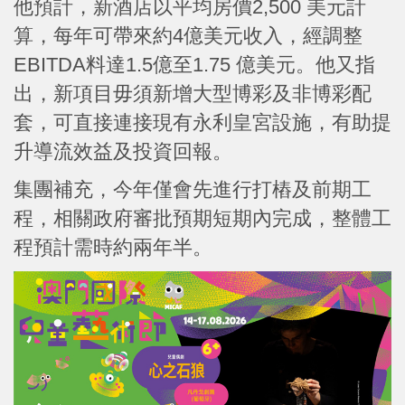
他預計，新酒店以平均房價2,500 美元計
算，每年可帶來約4億美元收入，經調整
EBITDA料達1.5億至1.75 億美元。他又指
出，新項目毋須新增大型博彩及非博彩配
套，可直接連接現有永利皇宮設施，有助提
升導流效益及投資回報。
集團補充，今年僅會先進行打樁及前期工
程，相關政府審批預期短期內完成，整體工
程預計需時約兩年半。