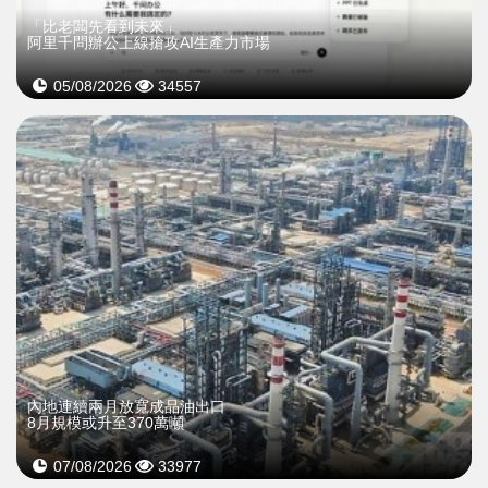
「比老闆先看到未來」
阿里千問辦公上線搶攻AI生產力市場
05/08/2026
34557
內地連續兩月放寬成品油出口
8月規模或升至370萬噸
07/08/2026
33977