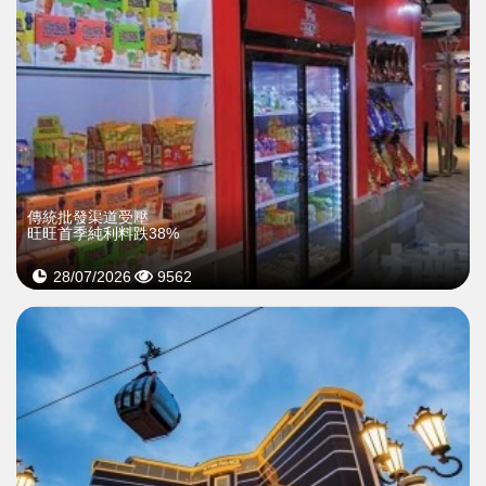
傳統批發渠道受壓
旺旺首季純利料跌38%
28/07/2026
9562