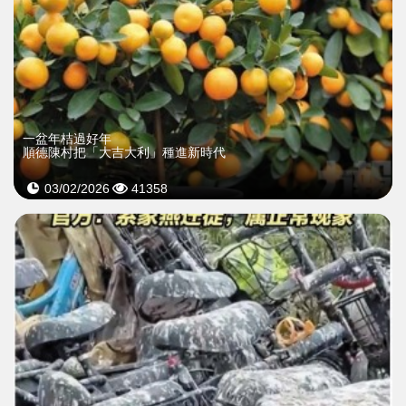
一盆年桔過好年
順德陳村把「大吉大利」種進新時代
03/02/2026
41358