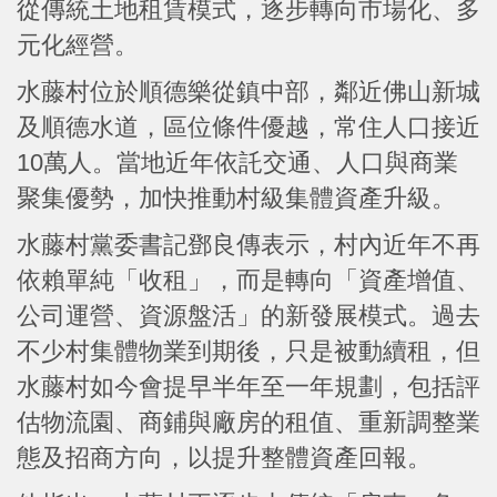
從傳統土地租賃模式，逐步轉向市場化、多
元化經營。
水藤村位於順德樂從鎮中部，鄰近佛山新城
及順德水道，區位條件優越，常住人口接近
10萬人。當地近年依託交通、人口與商業
聚集優勢，加快推動村級集體資產升級。
水藤村黨委書記鄧良傳表示，村內近年不再
依賴單純「收租」，而是轉向「資產增值、
公司運營、資源盤活」的新發展模式。過去
不少村集體物業到期後，只是被動續租，但
水藤村如今會提早半年至一年規劃，包括評
估物流園、商鋪與廠房的租值、重新調整業
態及招商方向，以提升整體資產回報。