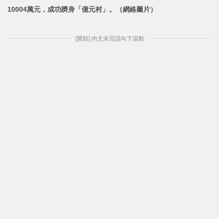
10004萬元，成功躋身「億元村」。
（網絡圖片）
[贊助] 內文未完請向下滾動