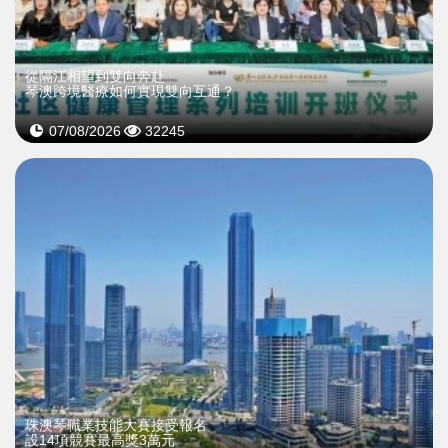
從隔江相望到雙向奔赴
琴澳跨境醫療如何實現雙向互通？
07/08/2026
32245
珠澳琴職業技能大賽接受報名
設14項競賽最高獎3萬元