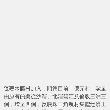
隨著水藤村加入，順德目前「億元村」數量
由原有的樂從沙滘、北滘碧江及倫教三洲三
個，增至四個，反映珠三角農村集體經濟正