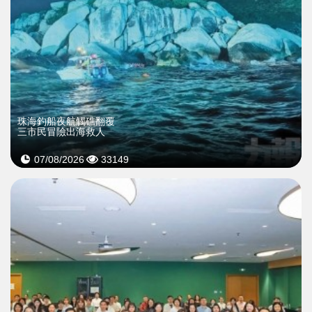
珠海釣船夜航觸礁翻覆
三市民冒險出海救人
07/08/2026
33149