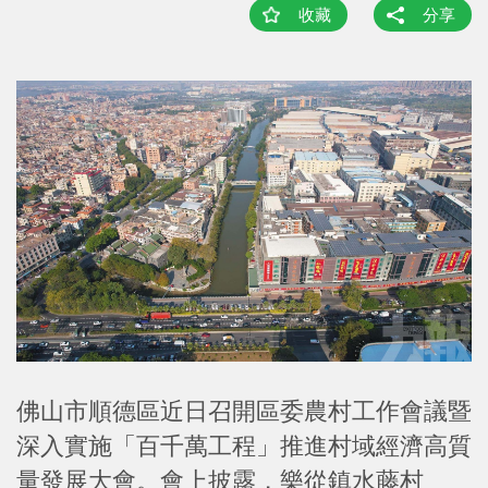
收藏
分享
佛山市順德區近日召開區委農村工作會議暨
深入實施「百千萬工程」推進村域經濟高質
量發展大會。會上披露，樂從鎮水藤村