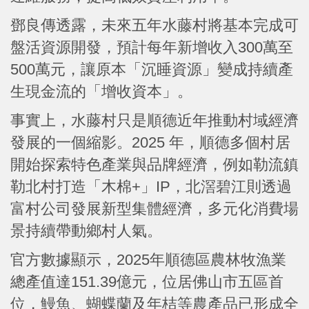
鄧良傳透露，未來五年水藤村將基本完成可
盤活資源開發，預計每年新增收入300萬至
500萬元，讓原本「沉睡資源」變成持續產
生現金流的「增收資本」。
事實上，水藤村只是順德近年推動村域經濟
發展的一個縮影。2025 年，順德多個村居
開始探索特色產業與品牌經濟，例如勒流鎮
勒北村打造「木棉+」IP，北滘碧江則透過
富村公司發展新型集體經濟，多元化消費場
景持續帶動鄉村人氣。
官方數據顯示，2025年順德區農林牧漁業
總產值達151.39億元，位居佛山市五區首
位，鰻魚、蝴蝶蘭及年桔等農產品已形成全