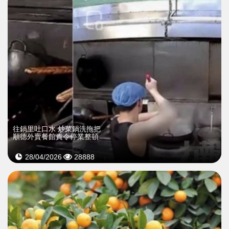
往鍋里吐口水 炒菜鍋洗拖把
順德外賣餐館責令停業整頓
28/04/2026
28888