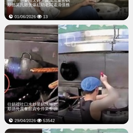
一句「不要拍太好」反成流量密碼
順德莫氏雞煲爆紅助老闆還清債務
01/06/2026
13
往鍋裡吐口水炒菜鍋洗拖把
順德外賣餐館責令停業整頓
29/04/2026
53542