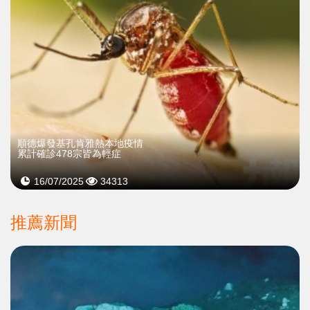
順德爆發基孔肯雅熱本地疫情
累計確診478宗皆為輕症
16/07/2025
34313
推薦新聞