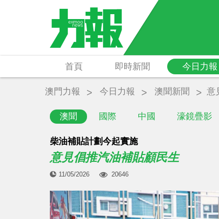
首頁
即時新聞
今日力報
澳門力報
今日力報
澳聞新聞
意
澳聞
國際
中國
濠鏡疊影
柴油補貼計劃今起實施
意見倡推汽油補貼顧民生
11/05/2026
20646