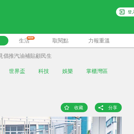
登
NEW
生活
取閱點
力報重溫
見倡推汽油補貼顧民生
世界盃
科技
娛樂
掌櫃灣區
收藏
分享