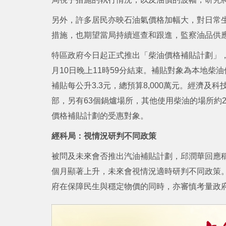
另外，許多居民亦映石油氣價格加幅大，對日常
措施，也期望當局持續巡查和跟進，監察油品供
特區政府今日起正式推出「柴油價格補貼計劃」，
月10日晚上11時59分結束。補貼對象為本地
補貼每公升3.3元，總預算8,000萬元。經濟及
部，另有63個鍋爐場所，其他使用柴油的場所約2
價格補貼計劃的受惠對象。
經科局：視情況研判不同政策
被問及未來會否推出汽油補貼計劃，邱潤華回應
個月顯著上升，未來會視情況適時研判不同政策
府在保障民生與穩定物價的同時，亦審慎考量政