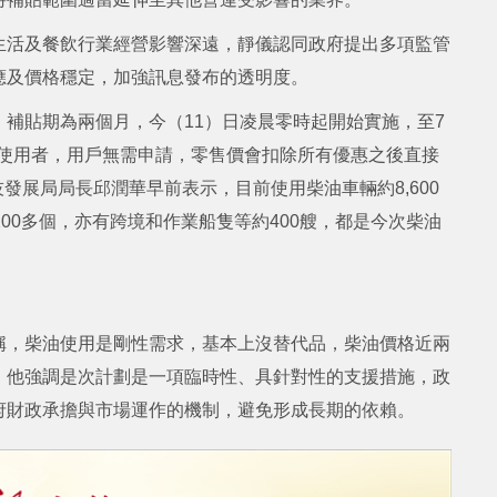
生活及餐飲行業經營影響深遠，靜儀認同政府提出多項監管
應及價格穩定，加強訊息發布的透明度。
補貼期為兩個月，今（11）日凌晨零時起開始實施，至7
柴油使用者，用戶無需申請，零售價會扣除所有優惠之後直接
科技發展局局長邱潤華早前表示，目前使用柴油車輛約8,600
00多個，亦有跨境和作業船隻等約400艘，都是今次柴油
稱，柴油使用是剛性需求，基本上沒替代品，柴油價格近兩
。他強調是次計劃是一項臨時性、具針對性的支援措施，政
府財政承擔與市場運作的機制，避免形成長期的依賴。