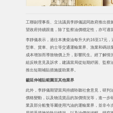
工聯副理事長、立法議員李靜儀認同政府推出措
望政府持續跟進，除了監察油價穩定性，亦可適
李靜儀表示，過往本澳柴油每升大約16至17元
型車、貨車、的士等交通運輸業界、漁業和碼頭
成本增加而導致物價上升，影響民生。經了解情
組反映意見及訴求，建議當局從短期紓困、監察
推出短期補貼措施援助業界。
籲延伸補貼範圍至其他業界
此外，李靜儀期望當局持續聆聽社會意見，研判
價格變動，以及物流貨品的加價情況等，進一步
業及部分船隻等屬使用汽油的運輸業界，並非今
局視乎措施的執行情況，以及油價的波幅，研究