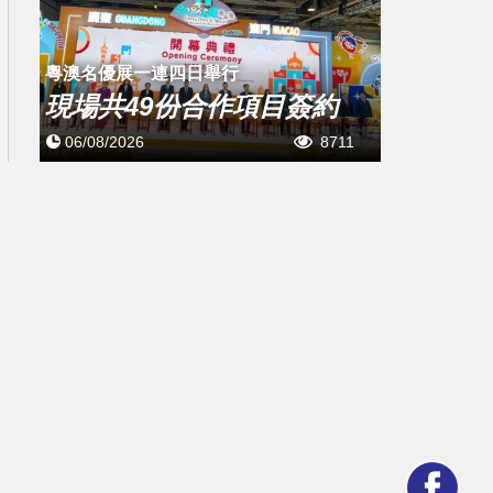
粵澳名優展一連四日舉行
現場共49份合作項目簽約
06/08/2026
8711