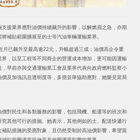
施支援業界應對油價持續飆升的影響，以解燃眉之急，亦期
當將補貼範圍擴展至的士等汽油車輛運輸業界。
，近月已飆升至最高逾22元，升幅超過三成；油價高企令重
業界，以至工程等不同商企的營運成本增加，更可能因運輸
況，早前亦與交通運輸業工會及業界代表向政府燃料監察小
油價及加強訊息透明度等，多措並舉協助應對，她樂見當局
油價對民生和各類服務的影響，包括飛機、船運等的班次和
研究其他可行的措施。她表示，其他例如的士、配送快遞行
次補貼措施的受惠對象，且仍然受制於高油價影響，希望當
將補貼範圍適當延伸至其他營運受影響的業界。