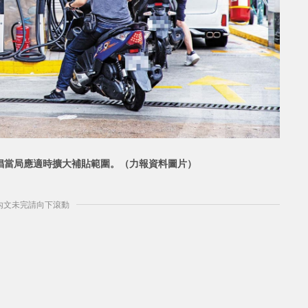
倡當局應適時擴大補貼範
圍。（力報資料圖片）
] 內文未完請向下滾動