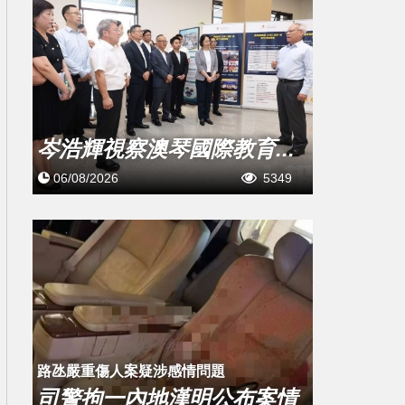
岑浩輝視察澳琴國際教育...
06/08/2026
5349
​路氹嚴重傷人案疑涉感情問題
司警拘一內地漢明公布案情