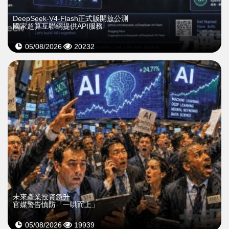
DeepSeek-V4-Flash正式版開放公測
國家超算互聯網提供API服務
05/08/2026
20232
未來產業投資急升
官媒警告慎防「一哄而上」
05/08/2026
19939