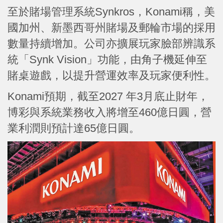
至於賭場管理系統Synkros，Konami稱，美
國加州、新墨西哥州賭場及郵輪市場的採用
數量持續增加。公司亦擴展玩家臉部辨識系
統「Synk Vision」功能，由角子機延伸至
賭桌遊戲，以提升營運效率及玩家便利性。
Konami預期，截至2027 年3月底止財年，
博彩與系統業務收入將增至460億日圓，營
業利潤則預計達65億日圓。