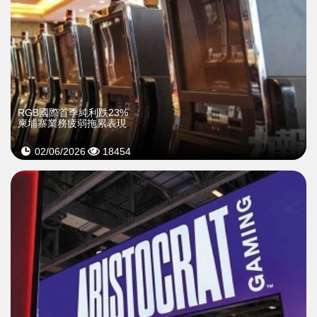
RGB國際首季純利跌23%
柬埔寨業務疲弱拖累表現
02/06/2026
18454