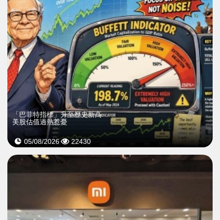
「巴菲特指標」升至歷史新高
美股估值過熱惹憂
05/08/2026
22430