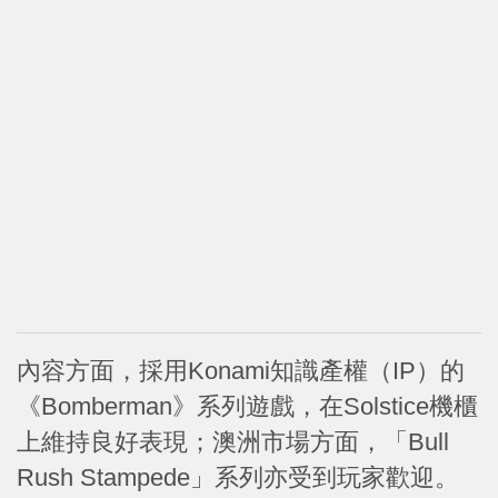
內容方面，採用Konami知識產權（IP）的
《Bomberman》系列遊戲，在Solstice機櫃
上維持良好表現；澳洲市場方面，「Bull
Rush Stampede」系列亦受到玩家歡迎。