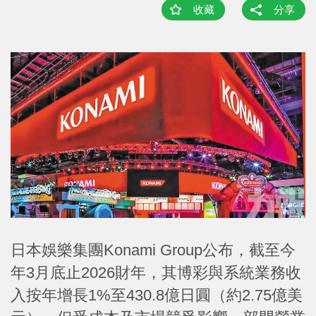
收藏
分享
日本娛樂集團Konami Group公布，截至今
年3月底止2026財年，其博彩與系統業務收
入按年增長1%至430.8億日圓（約2.75億美