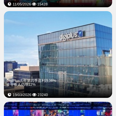
11/05/2026
15428
DigiPlus去年第四季盈利跌36%
全年收入仍增12%
19/03/2026
23240