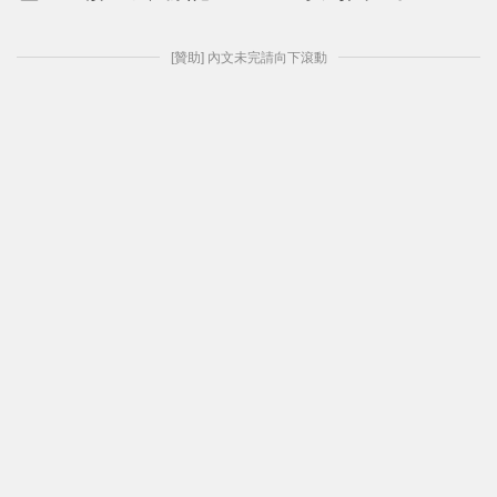
[贊助] 內文未完請向下滾動