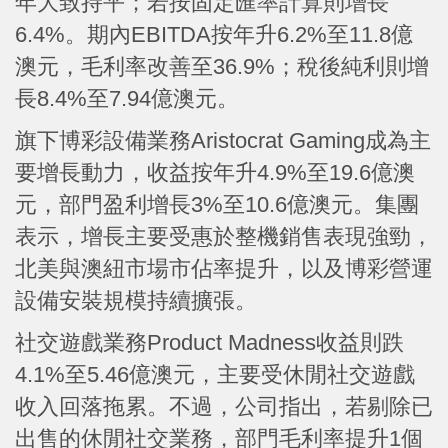
年大致持平；若按固定匯率計算則增長
6.4%。期內EBITDA按年升6.2%至11.8億
澳元，毛利率改善至36.9%；稅後純利則增
長8.4%至7.94億澳元。
旗下博彩設備業務Aristocrat Gaming成為主
要增長動力，收益按年升4.9%至19.6億澳
元，部門盈利增長3%至10.6億澳元。集團
表示，增長主要受惠於整機銷售表現強勁，
北美與澳紐市場市佔率提升，以及博彩營運
設備安裝規模持續擴張。
社交遊戲業務Product Madness收益則跌
4.1%至5.46億澳元，主要受休閒社交遊戲
收入回落拖累。不過，公司指出，若剔除已
出售的休閒社交業務，部門毛利率提升1個