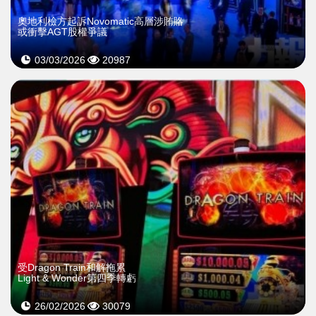
奧地利檢方起訴Novomatic高層涉賄賂
或衝擊AGT股權爭議
03/03/2026
20987
受Dragon Train和解拖累
Light & Wonder第四季轉虧
26/02/2026
30079