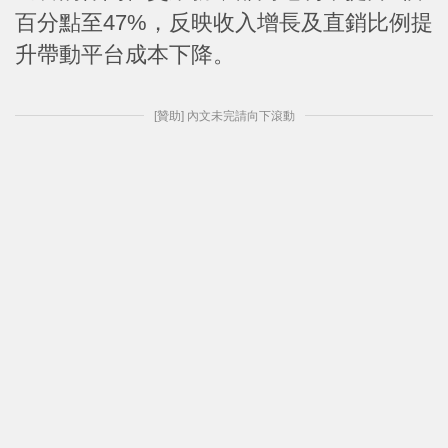
百分點至47%，反映收入增長及直銷比例提
升帶動平台成本下降。
[贊助] 內文未完請向下滾動