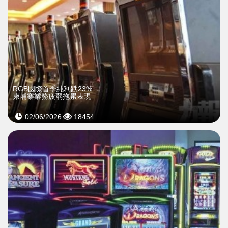
RGB國際首季純利跌23%
柬埔寨業務疲弱拖累表現
02/06/2026
18454