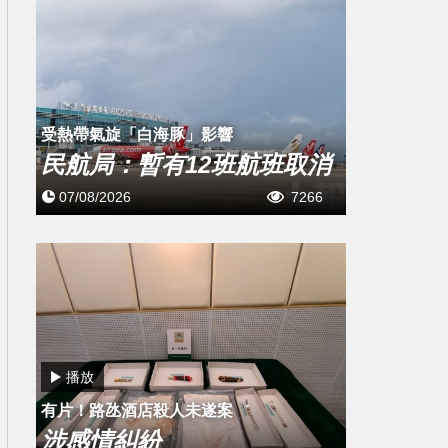
受熱帶氣旋「白海豚」影響
民航局：暫有12班航班取消
07/08/2026
7266
播放
有片！路氹酒店殺人未遂案
涉感情糾紛