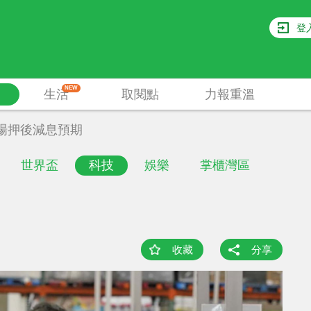
登
NEW
生活
取閱點
力報重溫
場押後減息預期
世界盃
科技
娛樂
掌櫃灣區
收藏
分享