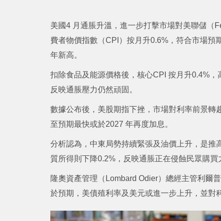
美國4 月通脹升溫，進一步打擊市場對美聯儲（F
費者物價指數（CPI）按月升0.6%，符合市場預
年新高。
扣除食品及能源價格後，核心CPI 按月升0.4%，
反映通脹壓力仍然頑固。
數據公布後，美股期指下挫，市場對利率前景轉
至預期最快或於2027 年再度加息。
分析認為，中東局勢持續緊張及油價上升，是推高
質所得則下降0.2%，反映通脹正在侵蝕民眾購買
隆奧資產管理（Lombard Odier）總經主管
於預期，美債殖利率及美元或進一步上升，並對