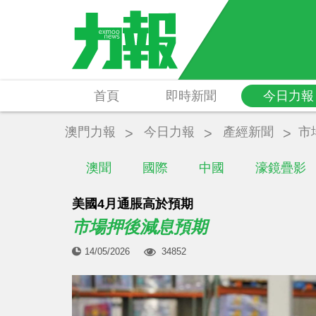
首頁
即時新聞
今日力報
澳門力報
今日力報
產經新聞
市
澳聞
國際
中國
濠鏡疊影
美國4月通脹高於預期
市場押後減息預期
14/05/2026
34852