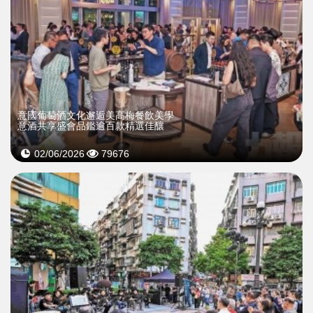
意國葡萄酒文化邂逅美高梅餐飲美學
意酒共享盛會品鑑逾百款精選佳釀
02/06/2026
79676
>