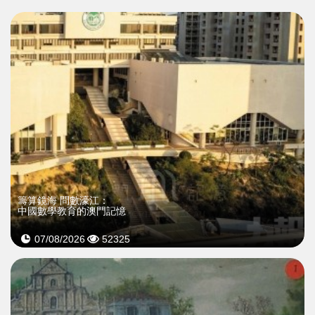
籌算鏡海 問數濠江：
中國數學教育的澳門記憶
07/08/2026
52325