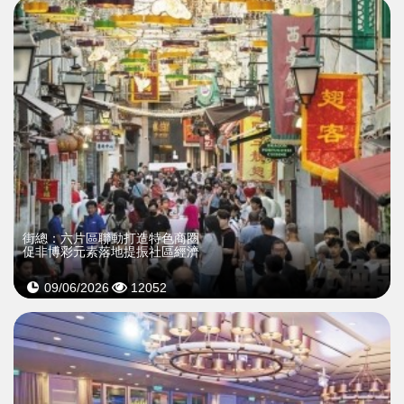
街總：六片區聯動打造特色商圈
促非博彩元素落地提振社區經濟
09/06/2026
12052
>