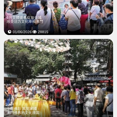
6月文體盛事綻放全城
感受活力文化幸福澳門
01/06/2026
28815
千年佛影 萬里家國：
澳門佛教的文化擔當