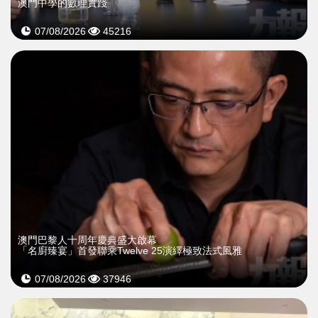
澳門中學的數理實踐
07/08/2026
45216
澳門巴黎人十周年慶典盛大啟幕
「名廚臻宴」首發聯乘Twelve 25演繹極致法式風雅
07/08/2026
37946