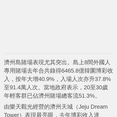
濟州島賭場表現尤其突出。島上8間外國人
專用賭場去年合共錄得6465.8億韓圜博彩收
入，按年大增40.9%，入場人次亦升37.8%
至91.4萬人次。當地政府表示，20至30歲
年輕客群已佔濟州賭場總客流51.3%。
由樂天觀光經營的濟州天城（Jeju Dream
Tower）表現最亮眼，去年博彩收入達