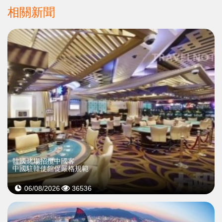
相關新聞
韓國賭場招攬中國客
中國駐韓使館促嚴格規範
06/08/2026
36536