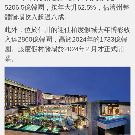
5206.5億韓圜，按年大升62.5%，佔濟州整
體賭場收入超過八成。
此外，位於仁川的迎仕柏度假城去年博彩收
入達2860億韓圜，高於2024年的1733億韓
圜。該度假村賭場於2024年2 月才正式開
業。