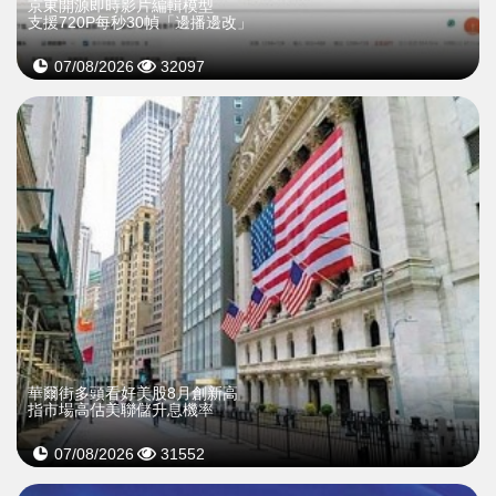
京東開源即時影片編輯模型
支援720P每秒30幀「邊播邊改」
07/08/2026
32097
華爾街多頭看好美股8月創新高
指市場高估美聯儲升息機率
07/08/2026
31552