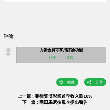
評論
力報會員可享用評論功能
註冊
/
登錄
收藏
分享
上一篇 : 菲律賓博彩業首季收入跌16%
下一篇 : 岡田馬尼拉母企提出警告