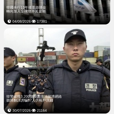
韓國央行13年後重啟購金
轉向加入全球增持黃金潮
04/08/2026
17381
韓警破獲3,200億韓圜非法賭博網絡
聽障翻譯誘騙87人供帳戶洗錢
30/07/2026
21164