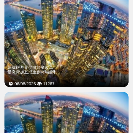
韓國旅遊界促撤賭業改革
憂徵費加五成重創賭場盈利
06/08/2026
11267