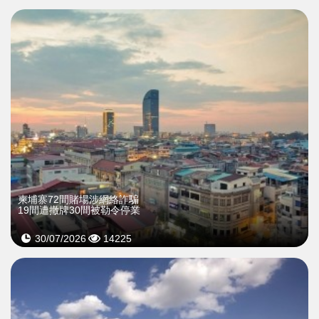
柬埔寨72間賭場涉網絡詐騙
19間遭撤牌30間被勒令停業
30/07/2026
14225