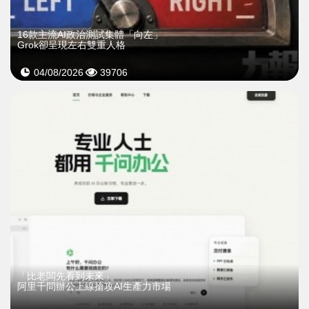
16款主流AI政治測試集體「向左」
Grok卻呈現左右雙重人格
04/08/2026
39706
「比老闆先看到未來」
阿里千問辦公上線搶攻AI生產力市場