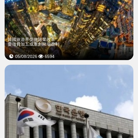
韓國旅遊界促撤賭業改革
憂徵費加五成重創賭場盈利
05/08/2026
6594