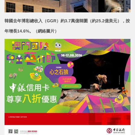
韓國去年博彩總收入（GGR）約3.7萬億韓圜（約25.2億美元），按
年增長14.6%。（網絡圖片）