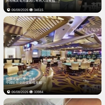
將相機及電池據為己有再入境被截
06/08/2026
34515
韓國賭場招攬中國客
中國駐韓使館促嚴格規範
06/08/2026
33984