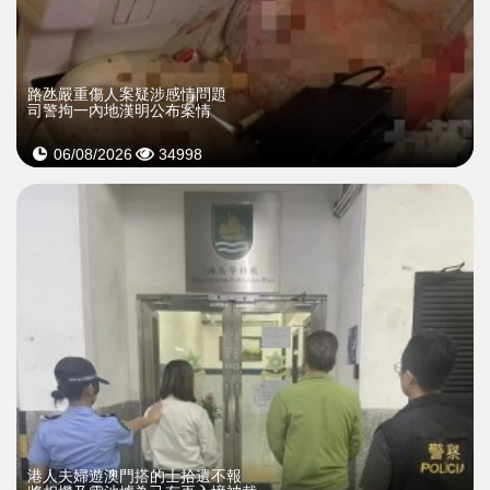
​路氹嚴重傷人案疑涉感情問題
司警拘一內地漢明公布案情
06/08/2026
34998
​港人夫婦遊澳門搭的士拾遺不報