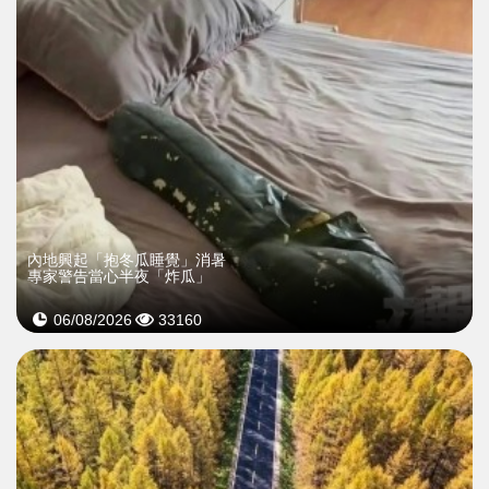
內地興起「抱冬瓜睡覺」消暑
專家警告當心半夜「炸瓜」
06/08/2026
33160