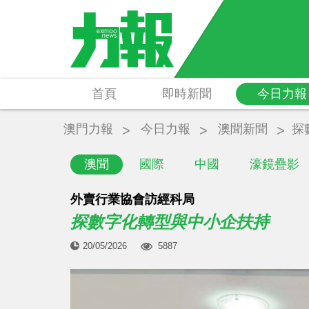
首頁
即時新聞
今日力報
澳門力報
今日力報
澳聞新聞
探
澳聞
國際
中國
濠鏡疊影
外賣行業協會訪經科局
探數字化轉型與中小企扶持
20/05/2026
5887