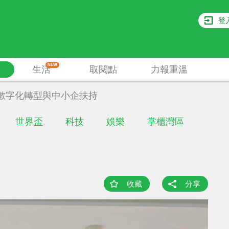
登
NEW
生活
取閱點
力報重溫
數字化轉型與中小企扶持
世界盃
科技
娛樂
掌櫃灣區
收藏
分享