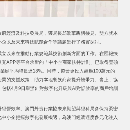
政府經濟及科技發展局，獲局長邱潤華親切接見。雙方就本
小企以及未來科技賦能合作等議題進行了務實探討。
成立以來在推動行業規範與技術創新方面的工作。在匯報扶
覓APP等平台承辦的「中小企商家扶持計劃」已取得豐碩
業額平均增長達18%。同時，協會更投入超過100萬元的
企業的支援政策，助力本地餐飲商家提升競爭力。會上，協
包括4月9日舉辦針對數字化升級與AI對話效率的商戶培訓
升經營效率。澳門外賣行業協未來期望與經科局會保持緊密
地中小企把握數字化發展機遇，為澳門經濟適度多元化注入