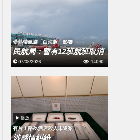
受熱帶氣旋「白海豚」影響
民航局：暫有12班航班取消
07/08/2026
14090
播放
有片！路氹酒店殺人未遂案
涉感情糾紛