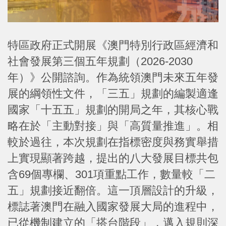
特區政府正式開展《澳門特別行政區經濟和
社會發展第三個五年規劃（2026-2030
年）》公開諮詢。作為統領澳門未來五年發
展的綱領性文件，「三五」規劃的編製適逢
國家「十五五」規劃的開局之年，其核心戰
略在於「主動對接」與「高質量推進」。相
較於過往，本次規劃在指標密度與務實舉措
上實現顯著跨越，提出的八大發展目標共包
含69個專欄、301項重點工作，數量較「二
五」規劃接近翻倍。這一頂層設計的升級，
標誌著澳門在融入國家發展大局的進程中，
已從機制建立的「搭台階段」，邁入規則深