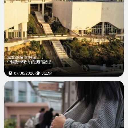
籌算鏡海 問數濠江：
中國數學教育的澳門記憶
07/08/2026
31194