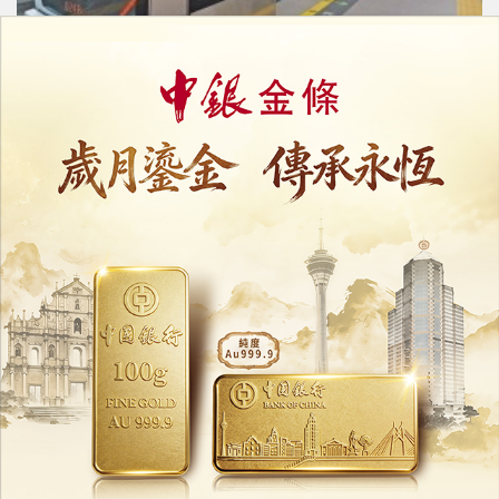
意見倡總規修訂明確各區功能配套
儘快落實琴澳交通無縫對接
23/07/2026
17973
澳門中葡平臺的戰略升級
17/07/2026
7324