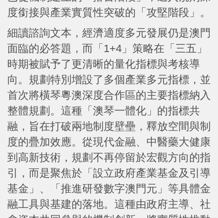
度銜接與產業實質性突破的「攻堅階段」。
細讀諮詢文本，經濟適度多元發展仍是澳門
面臨的必答題，而「1+4」策略在「三五」
時期被賦予了更清晰的量化指標與考核導
向。規劃特別增設了多個產業多元指標，並
首次將橫琴粵澳深度合作區的主要指標納入
整體規劃。這種「澳琴一體化」的指標共
融，旨在打破兩地制度壁壘，釋放空間與制
度的疊加效應。從現代金融、中醫藥大健康
到高新技術，規劃不再停留於宏觀方向的指
引，而是聚焦於「設立政府產業基金及引導
基金」、「推進研發數字澳門元」等具體金
融工具與基建的落地。這種由政府主導、社