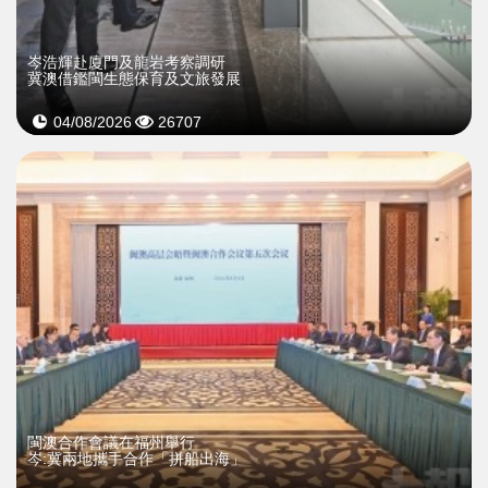
岑浩輝赴廈門及龍岩考察調研
冀澳借鑑閩生態保育及文旅發展
04/08/2026
26707
閩澳合作會議在福州舉行
岑:冀兩地攜手合作「拼船出海」