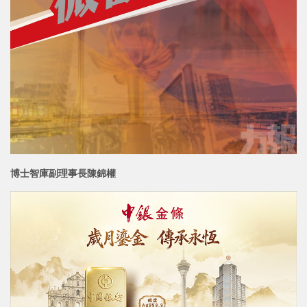
博士智庫副理事長
陳錦權