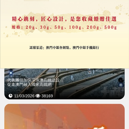
代表團倡加快深珠澳高鐵建設
促進澳門融入國家高鐵網
11/03/2026
38169