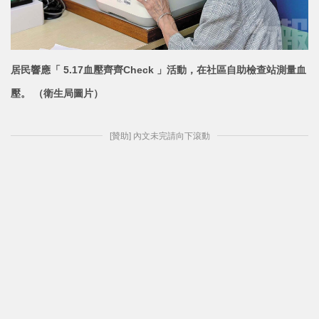
居民響應「 5.17血壓齊齊Check 」活動，在社區自助檢查站測量血
壓。 （衛生局圖片）
[贊助] 內文未完請向下滾動