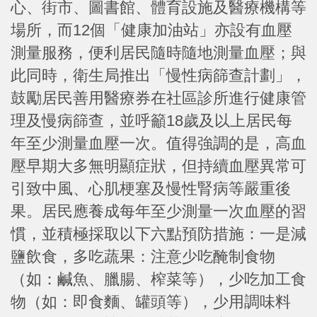
心、街市、圖書館、體育設施及醫療機構等
場所，而12個「健康加油站」亦設有血壓
測量服務，便利居民隨時隨地測量血壓；與
此同時，衛生局推出「慢性病篩查計劃」，
鼓勵居民善用醫療券在社區診所進行健康管
理及慢病篩查，並呼籲18歲及以上居民每
年至少測量血壓一次。值得強調的是，高血
壓早期大多無明顯症狀，但持續血壓異常可
引致中風、心肌梗塞及慢性腎病等嚴重後
果。居民應養成每年至少測量一次血壓的習
慣，並積極採取以下六點預防措施：一是減
鹽飲食，多吃蔬果：注意少吃醃制食物
（如：鹹魚、臘腸、榨菜等），少吃加工食
物（如：即食麵、罐頭等），少用調味料