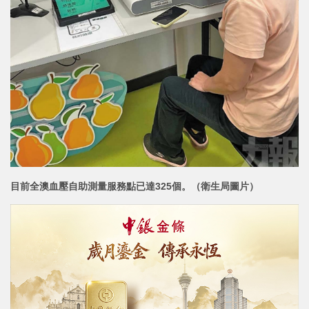
目前全澳血壓自助測量服務點已達325個。（衛生局圖片）