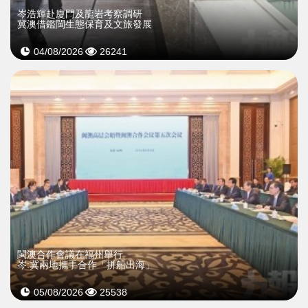
岑浩輝赴廈門及龍岩考察調研
冀澳借鑑閩生態保育及文旅發展
04/08/2026
26241
閩澳合作會議在福州舉行
岑:冀兩地攜手合作「拼船出海」
05/08/2026
25538