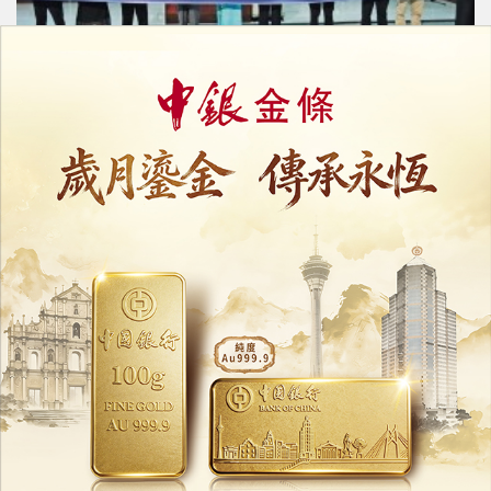
健康老齡化與科學抗衰前沿研討會
探抗衰新路徑與健康壽命延長策略
20/07/2026
12241
社工局聯同衛生局上門關懷獨居長者
「夏日清涼補給行動」暖心探訪