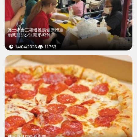
護士學會三盞燈推廣健康體重
籲關注肌少症隱形威脅
14/04/2026
11763
外賣與健康飲食衝擊