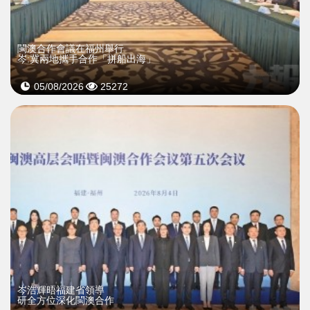
閩澳合作會議在福州舉行
岑:冀兩地攜手合作「拼船出海」
05/08/2026
25272
岑浩輝晤福建省領導
研全方位深化閩澳合作