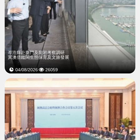
岑浩輝赴廈門及龍岩考察調研
冀澳借鑑閩生態保育及文旅發展
04/08/2026
26059