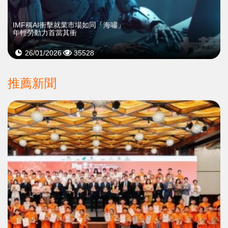
IMF稱AI衝擊就業市場如同「海嘯」
年輕勞動力首當其衝
26/01/2026
35528
推薦新聞