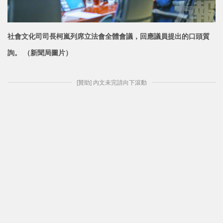
社會文化司司長柯嵐列席立法會全體會議，回應議員提出的口頭質
詢。 （新聞局圖片）
[贊助] 內文未完請向下滾動