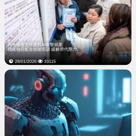
內地擬推文件應對AI衝擊就業
穩崗擴容配合技能培訓 緩解替代壓力
28/01/2026
33115