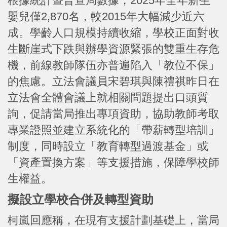
根據統計暨普查局數據，2025年全年新生
嬰兒僅2,870名，較2015年大幅減少近六
成。學齡人口規模持續收縮，學校正面對收
生斷崖式下跌與辦學資源緊張的雙重生存危
機，前線教師隊伍亦普遍陷入「教位不保」
的焦慮。立法會議員宋碧琪與陳禮祺昨日在
立法會全體會議上就相關問題提出口頭質
詢，促請當局推出專項資助，協助教師考取
專業證照並建立系統化的「帶薪轉型培訓」
制度，同時設立「教育轉型過渡基金」或
「資產置換方案」等支援措施，保障學校師
生權益。
擬設立學校合併及轉型資助
柯嵐回應稱，在現有支援計劃基礎上，當局