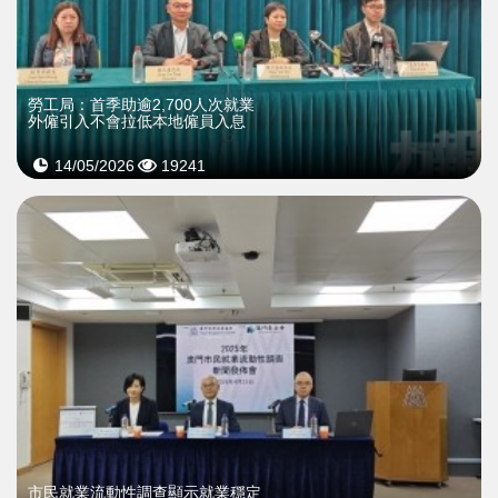
勞工局：首季助逾2,700人次就業
外僱引入不會拉低本地僱員入息
14/05/2026
19241
市民就業流動性調查顯示就業穩定