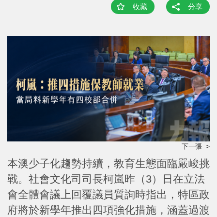
收藏
分享
下一張 >
本澳少子化趨勢持續，教育生態面臨嚴峻挑
戰。社會文化司司長柯嵐昨（3）日在立法
會全體會議上回覆議員質詢時指出，特區政
府將於新學年推出四項強化措施，涵蓋過渡