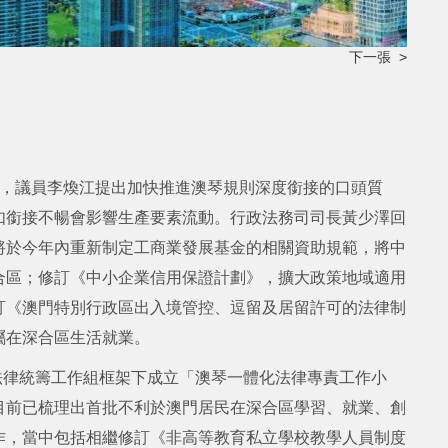
下一張 >
議，議員李煥江提出加快推進澳琴規則深度銜接的口頭質
如銜接不暢會影響生產要素流動。行政法務司司長黃少澤回
將於今年內重新制定工商業發展基金的相關資助規範，將中
合區；修訂《中小企業信用保證計劃》，擴大政策地域適用
訂《澳門特別行政區出入境管控、逗留及居留許可的法律制
屬在深合區生活就業。
在法律統籌工作組框架下成立「澳琴一體化法律專責工作小
目前已梳理出首批不利於澳門居民在深合區學習、就業、創
作，當中包括相繼修訂《非高等教育私立學校教學人員制度