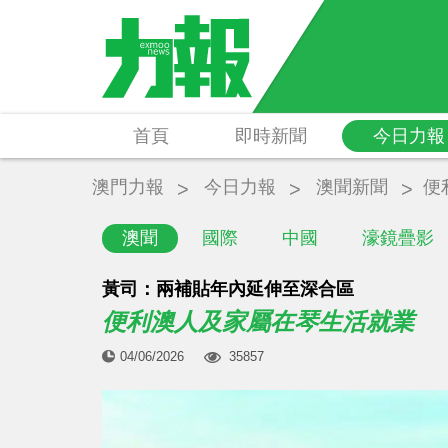
首頁
即時新聞
今日力報
澳門力報
今日力報
澳聞新聞
便
澳聞
國際
中國
濠鏡疊影
黃司：兩補貼年內延伸至深合區
便利澳人及家屬在琴生活就業
04/06/2026
35857