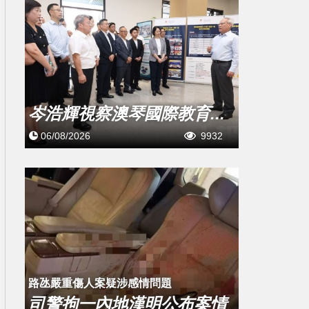
岑浩輝視察澳琴國際教育...
06/08/2026
9932
​路氹嚴重傷人案疑涉感情問題
司警拘一內地漢明公布案情