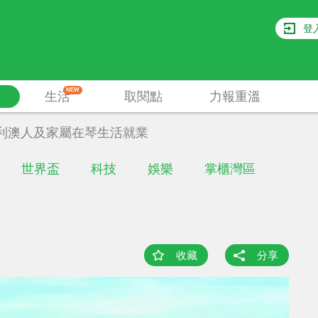
登
NEW
生活
取閱點
力報重溫
利澳人及家屬在琴生活就業
世界盃
科技
娛樂
掌櫃灣區
收藏
分享