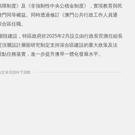
保障制度》及《非強制性中央公積金制度》，實現教育與民
澳門同等權益。同時透過修訂《澳門公共行政工作人員通
深合區任職。
階段建設，特區政府於2025年2月設立由行政長官擔任組長
從頂層設計層面研究制定支持深合區建設的重大政策及法
重點任務落實，進一步提升澳琴一體化發展水平。
] 內文未完請向下滾動