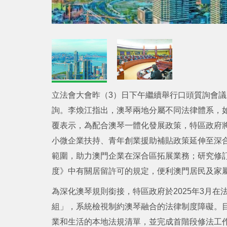
立法會大會昨（3）日下午繼續舉行口頭質詢會
詢。李煥江指出，澳琴兩地分屬不同法律體系，
覆表示，為配合澳琴一體化發展政策，特區政府
小微企業扶持、青年創業援助補貼政策延伸至深
範圍，助力澳門企業在深合區拓展業務；研究修
度》中有關居留許可的規定，便利澳門居民及家
為深化澳琴規則銜接，特區政府於2025年3月
組」，系統檢視制約澳琴融合的法律制度障礙。
業和生活的本地法規清單，並完成首階段修法工