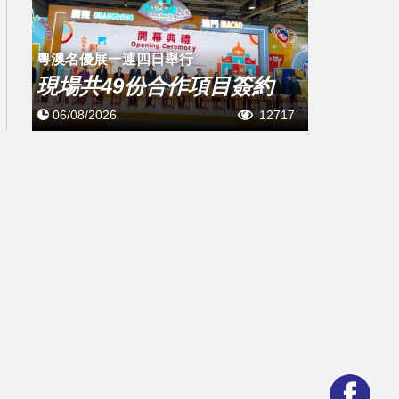
粵澳名優展一連四日舉行
現場共49份合作項目簽約
06/08/2026
12717