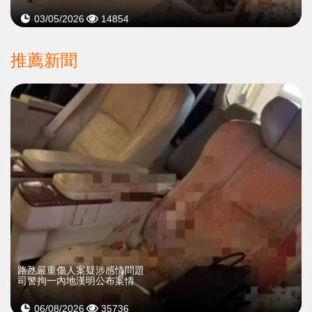
03/05/2026
14854
推薦新聞
​路氹嚴重傷人案疑涉感情問題
司警拘一內地漢明公布案情
06/08/2026
35736