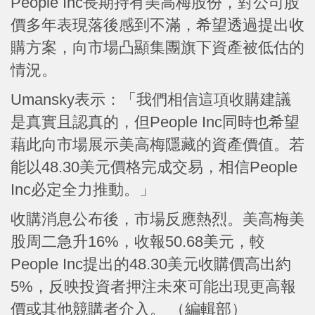
People Inc長期持有美高梅股份，對公司股
價多年表現落後感到不滿，希望透過提出收
購方案，向市場凸顯集團旗下資產被低估的
情況。
Umansky表示：「我們相信這項收購建議
是真實且認真的，但People Inc同時也希望
藉此向市場展示美高梅隱藏的資產價值。若
能以48.30美元價格完成交易，相信People
Inc必定全力推動。」
收購消息公布後，市場反應熱烈。美高梅美
股周二急升16%，收報50.68美元，較
People Inc提出的48.30美元收購價高出約
5%，反映投資者押注未來可能出現更高報
價或其他競購者介入。 （編輯部）