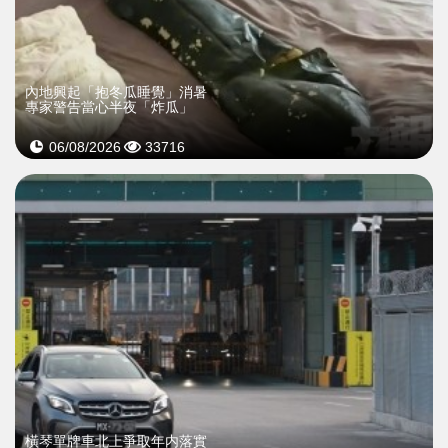
內地興起「抱冬瓜睡覺」消暑
專家警告當心半夜「炸瓜」
06/08/2026
33716
橫琴單牌車北上爭取年内落實