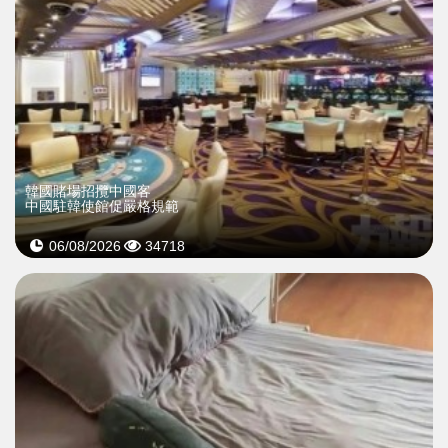
韓國賭場招攬中國客
中國駐韓使館促嚴格規範
06/08/2026
34718