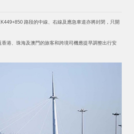
至K449+850 路段的中線、右線及應急車道亦將封閉，只開
返香港、珠海及澳門的旅客和跨境司機應提早調整出行安