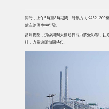
同時，上午5時至8時期間，珠澳方向K452+200
放左線供車輛行駛。
當局提醒，演練期間大橋通行能力將受影響，往
排，盡量避開相關時段。