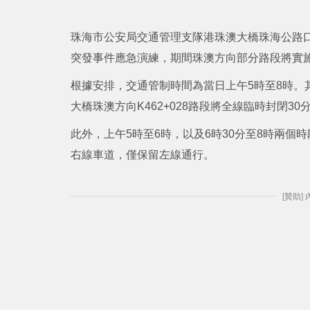
珠海市公安局交通管理支隊港珠澳大橋珠海公路口
突發事件應急演練，期間珠澳方向部分路段將實
根據安排，交通管制時間為當日上午5時至8時。
大橋珠澳方向K462+028路段將全線臨時封閉30
此外，上午5時至6時，以及6時30分至8時兩個時段
右線車道，僅保留左線通行。
[贊助