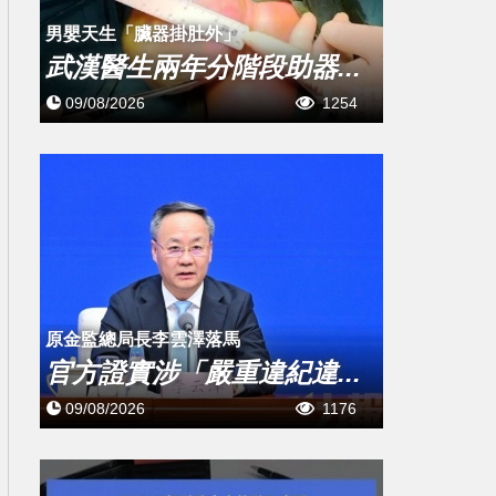
男嬰天生「臟器掛肚外」
武漢醫生兩年分階段助器...
09/08/2026
1254
原金監總局長李雲澤落馬
官方證實涉「嚴重違紀違...
09/08/2026
1176