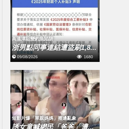
高溫津貼變釣魚陷阱
浙男點同事連結遭盜刷1,8...
09/08/2026
1680
短影片爆「單親媽媽」擦邊亂象
誘女童喊網民「爸爸」遭...