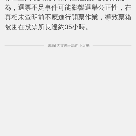
為，選票不足事件可能影響選舉公正性，在
真相未查明前不應進行開票作業，導致票箱
被困在投票所長達約35小時。
[贊助] 內文未完請向下滾動