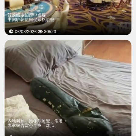
韓國賭場招攬中國客
中國駐韓使館促嚴格規範
06/08/2026
30523
內地興起「抱冬瓜睡覺」消暑
專家警告當心半夜「炸瓜」