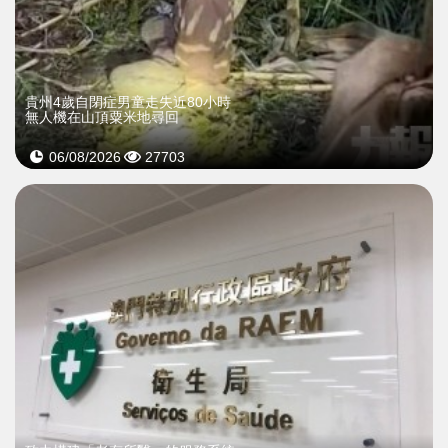
貴州4歲自閉症男童走失近80小時
無人機在山頂粟米地尋回
06/08/2026
27703