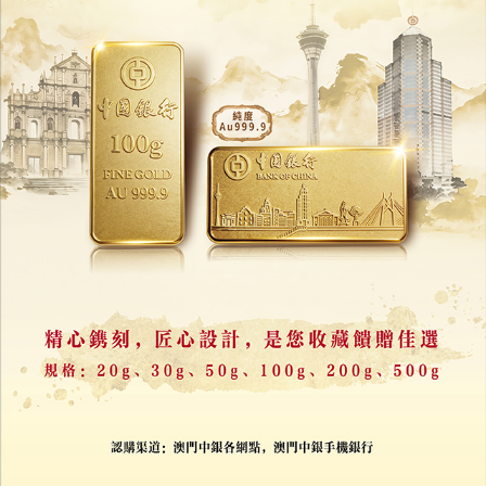
06/08/2026
10825
韓國旅遊界促撤賭業改革
憂徵費加五成重創賭場盈利
05/08/2026
6363