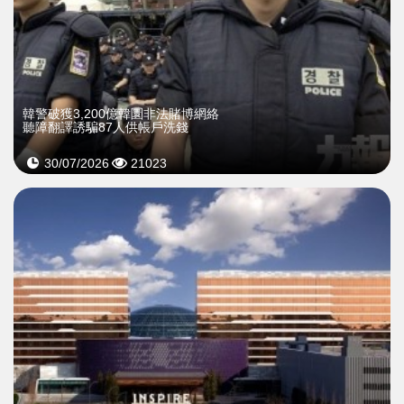
韓警破獲3,200億韓圜非法賭博網絡
聽障翻譯誘騙87人供帳戶洗錢
30/07/2026
21023