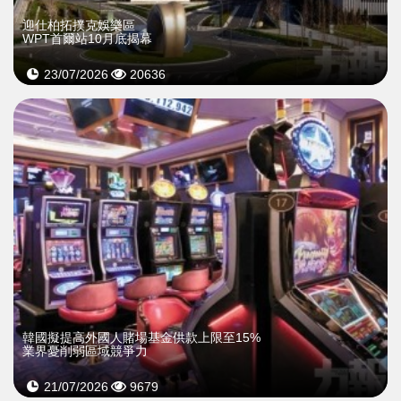
迎仕柏拓撲克娛樂區
WPT首爾站10月底揭幕
23/07/2026
20636
韓國擬提高外國人賭場基金供款上限至15%
業界憂削弱區域競爭力
21/07/2026
9679