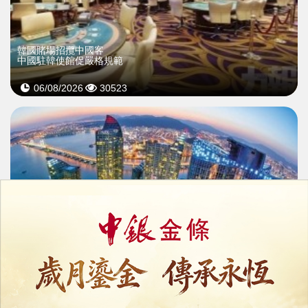
韓國賭場招攬中國客
中國駐韓使館促嚴格規範
06/08/2026
30523
韓國旅遊界促撤賭業改革
憂徵費加五成重創賭場盈利