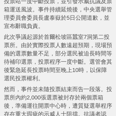
投票站一度中斷投票，並引發示威抗議及票
箱運送風波。事件持續延燒後，中央選舉管
理委員會委員長盧泰嶽於5日公開道歉，並
宣布辭職負責。
此次爭議起源於首爾松坡區蠶室7洞第二投
票所。由於實際投票人數遠超預期，現場預
備的選票數量不足，部分選民被迫長時間等
待補印選票，投票程序一度中斷。選管會其
後緊急延長投票時間至晚上10時，以保障
選民投票權利。
然而，事件並未隨投票結束而告一段落。投
票所內約2,000張選票被封存於兩個票箱
後，準備運往開票中心時，遭質疑選舉程序
存在重大瑕疵的示威人士阻擋。抗議者認