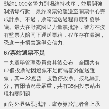
動約1,000名警力到場維持秩序，並展開強
制清場行動，最終將票箱運送至開票中心完
成計票。不過，票箱運送過程再度引發爭
議。最大在野黨國民力量黨批評，警方在沒
有監票人陪同下運送票箱，程序存在漏洞，
恐進一步損害選舉公信力。
67票站選票不足
中央選舉管理委員會其後公布，全國共有
67個投票站因選票不足而需額外配送選
票，其中22處曾一度暫停投票。按地區劃
分，首爾情況最嚴重，共有35個投票站出
現相關問題。
面對外界猛烈批評，盧泰嶽於記者會上承