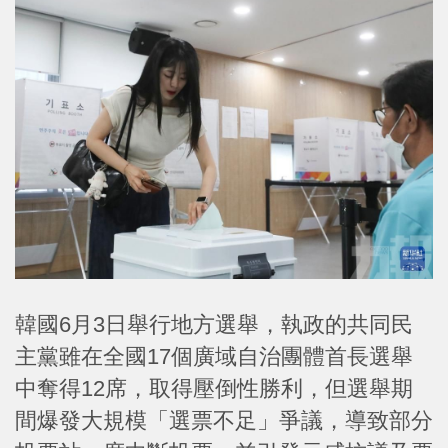
韓國6月3日舉行地方選舉，執政的共同民
主黨雖在全國17個廣域自治團體首長選舉
中奪得12席，取得壓倒性勝利，但選舉期
間爆發大規模「選票不足」爭議，導致部分