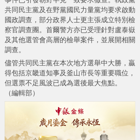
共同民主黨及在野黨國民力量黨均要求啟動
國政調查，部分政界人士更主張成立特別檢
察官調查團。首爾警方亦已受理針對盧泰嶽
及其他選管會高層的檢舉案件，並展開相關
調查。
儘管共同民主黨在本次地方選舉中大勝，贏
得包括京畿道知事及釜山市長等重要職位，
但選票不足風波已成為選後最大焦點。
（編輯部）