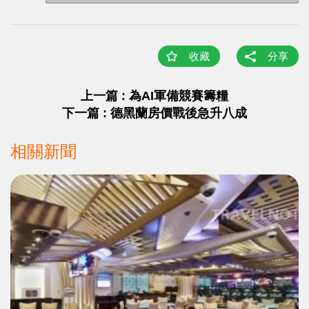
收藏
分享
上一篇 : 為AI軍備競賽籌糧
下一篇 : 德黑蘭房價戰後急升八成
相關新聞