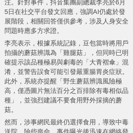
注。針對事件，抖音集團副總裁李亮於6月
5日在社交平台發文回應，強調AI仍處於發
展階段，相關回答僅供參考，涉及人身安全
問題時應多方求證。
李亮表示，根據系統記錄，豆包當時將用戶
拍攝的蘑菇辨識為「雞腿菇」，但同時已明
確提示該品種極易與劇毒的「大青褶傘」混
淆，並警告誤食可能引發嚴重腸胃炎症狀。
此外，系統亦提醒「野生蘑菇辨識風險極
高，僅憑圖片無法百分之百排除有毒相似品
種」，並強烈建議不要食用野外採摘的蘑
菇。
然而，涉事網民最終仍選擇食用，導致中毒
送院，險些喪命。事件曝光後迅速在網絡發