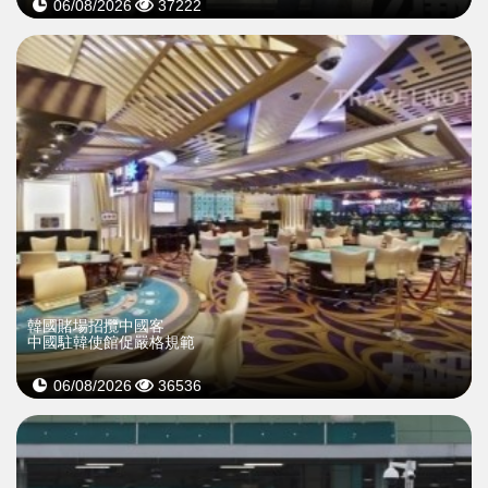
06/08/2026
37222
韓國賭場招攬中國客
中國駐韓使館促嚴格規範
06/08/2026
36536