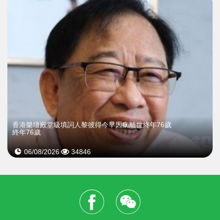
​香港樂壇殿堂級填詞人黎彼得今早因病離世終年76歲
終年76歲
06/08/2026
34846