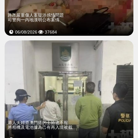
​路氹嚴重傷人案疑涉感情問題
司警拘一內地漢明公布案情
06/08/2026
37684
​港人夫婦遊澳門搭的士拾遺不報
將相機及電池據為己有再入境被截