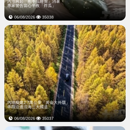
內地興起「抱冬瓜睡覺」消暑
專家警告當心半夜「炸瓜」
06/08/2026
35038
內地擬建2.7萬公里「黃金大外環」
串聯沿邊沿海三大國道
06/08/2026
35037