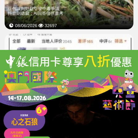
豆包誤判野菇引發中毒爭議
抖音副總裁：AI回答僅供參考
08/06/2026
32697
豆包AI生成假預約掀熱議
「AI能生成不能辦事」衝上熱搜
20/05/2026
31586