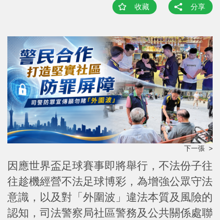
收藏
分享
下一張 >
因應世界盃足球賽事即將舉行，不法份子往
往趁機經營不法足球博彩，為增強公眾守法
意識，以及對「外圍波」違法本質及風險的
認知，司法警察局社區警務及公共關係處聯