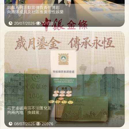
銀娛系列活動宣傳負責任博彩
向團隊成員及社區推廣理性娛樂
20/07/2026
27610
司警連破兩宗不法匯兌案
拘兩內地「換錢黨」
08/07/2026
20976