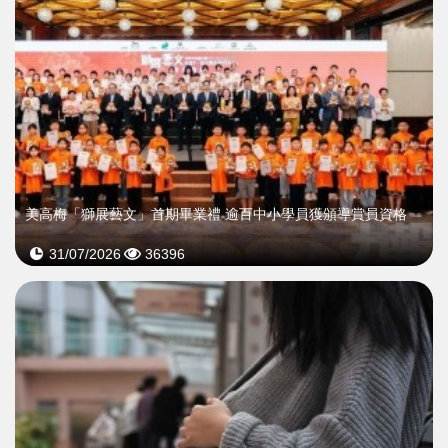
美高梅「獅展藝文」首期畢業禮 逾百中小學員獲頒導賞員資格
31/07/2026
36396