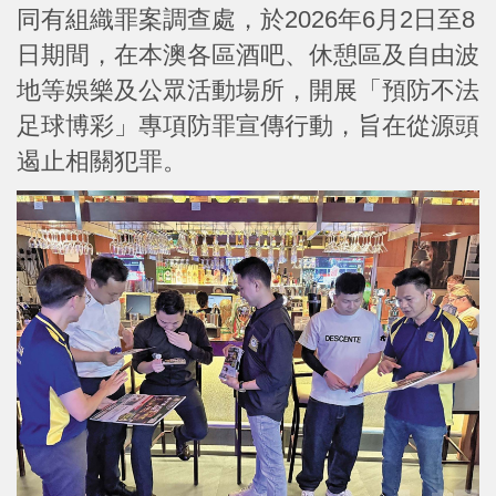
同有組織罪案調查處，於2026年6月2日至8
日期間，在本澳各區酒吧、休憩區及自由波
地等娛樂及公眾活動場所，開展「預防不法
足球博彩」專項防罪宣傳行動，旨在從源頭
遏止相關犯罪。