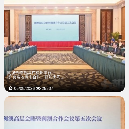
閩澳合作會議在福州舉行
岑:冀兩地攜手合作「拼船出海」
05/08/2026
25337