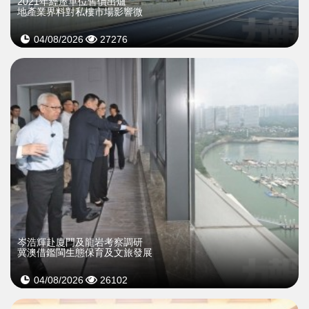
2021年經屋單位售價出爐
地產業界料對私樓市場影響微
04/08/2026
27276
岑浩輝赴廈門及龍岩考察調研
冀澳借鑑閩生態保育及文旅發展
04/08/2026
26102