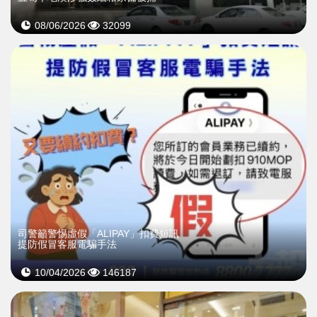
08/06/2026
32099
司警籲警惕虛假「ALIPAY」扣費短訊
提防假冒客服電騙手法
10/04/2026
146187