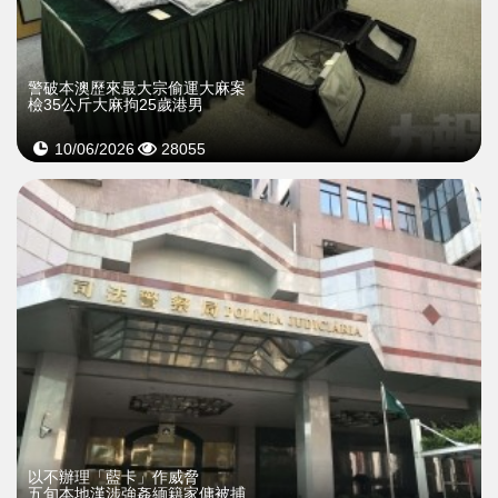
警破本澳歷來最大宗偷運大麻案
檢35公斤大麻拘25歲港男
10/06/2026
28055
以不辦理「藍卡」作威脅
五旬本地漢涉強姦緬籍家傭被捕