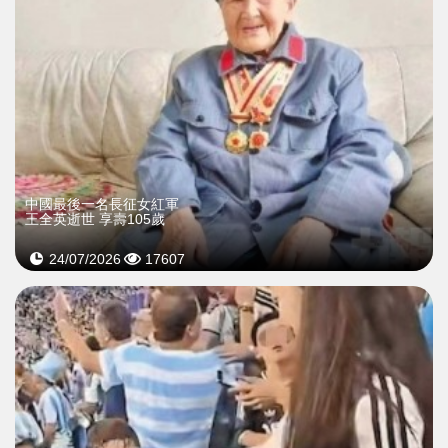
中國最後一名長征女紅軍
王全英逝世 享壽105歲
24/07/2026
17607