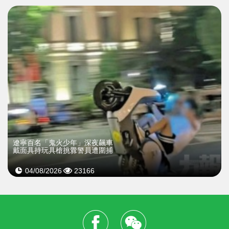
遼寧百名「鬼火少年」深夜飆車
戴面具持玩具槍挑釁警員遭圍捕
04/08/2026
23166