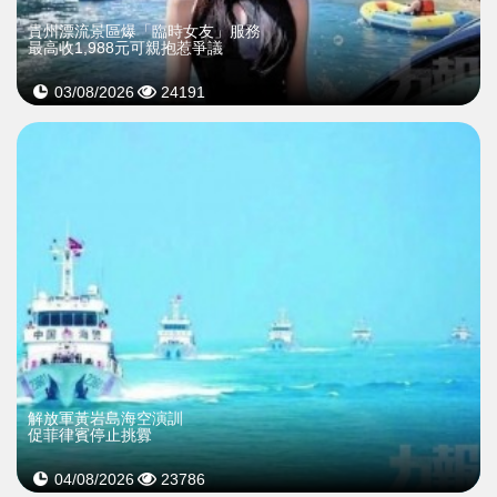
貴州漂流景區爆「臨時女友」服務
最高收1,988元可親抱惹爭議
03/08/2026
24191
解放軍黃岩島海空演訓
促菲律賓停止挑釁
04/08/2026
23786