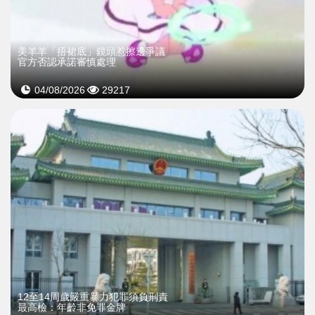
美羊羊「捂裙底」鏡頭惹擦邊爭議
官方否認承諾審慎處理
04/08/2026
29217
12至14周歲嚴重暴力犯罪須負刑責
最高檢：年齡非免罪金牌