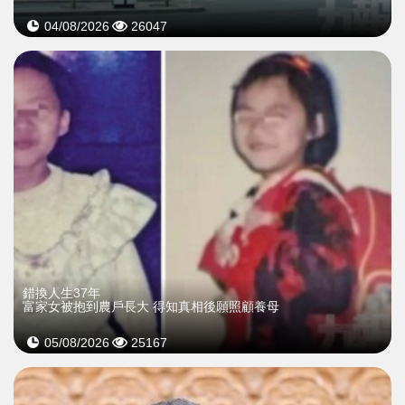
04/08/2026
26047
錯換人生37年
富家女被抱到農戶長大 得知真相後願照顧養母
05/08/2026
25167