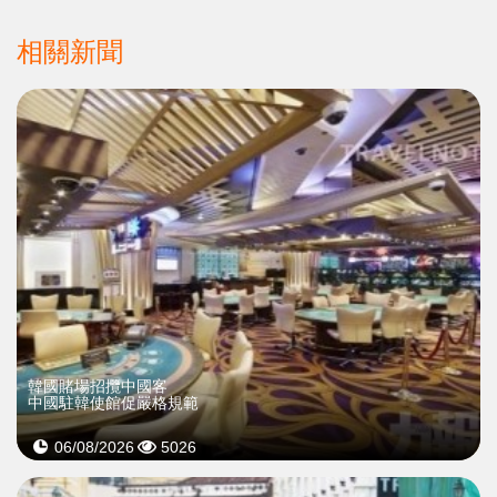
相關新聞
韓國賭場招攬中國客
中國駐韓使館促嚴格規範
06/08/2026
5026