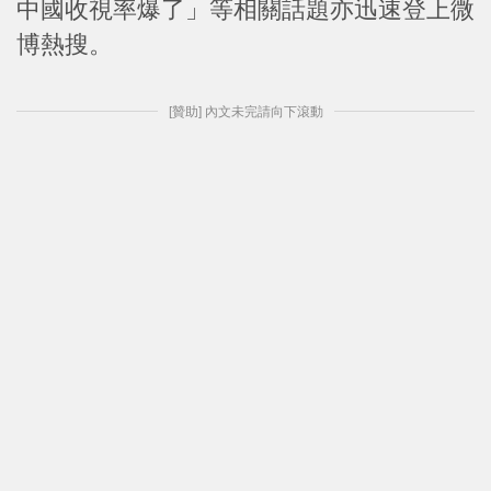
中國收視率爆了」等相關話題亦迅速登上微
博熱搜。
[贊助] 內文未完請向下滾動