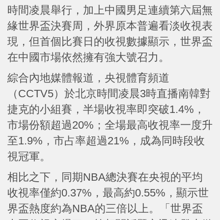
時間凌晨舉行，加上中國男足連續第六屆無
緣世界盃決賽周，外界原本普遍看淡收視表
現，但首個比賽日的收視數據顯示，世界盃
在中國市場依然擁有強大號召力。
綜合內地媒體報道，央視體育頻道
（CCTV5）於北京時間凌晨3時直播南韓對
捷克的小組賽，半場收視率即突破1.4%，
市場份額超過20%；全場最高收視率一度升
至1.9%，市占率超過21%，成為同時段收
視冠軍。
相比之下，同期NBA總決賽在央視的平均
收視率僅約0.37%，最高約0.55%，顯示世
界盃熱度約為NBA的三倍以上。「世界盃