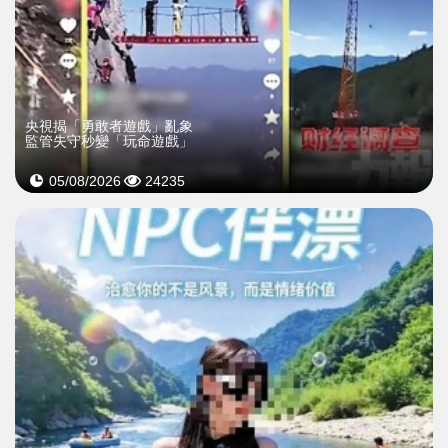
央視揭「勇敢者遊戲」亂象
監管失守秒變「玩命遊戲」
05/08/2026
24235